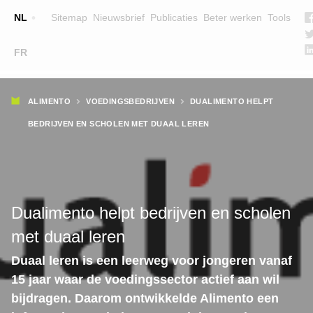
Top
NL
Sitemap
Nieuwsbrief
Publicaties
Beter werken
Tools
☰
FR
Main
OPLEIDINGEN
ZOEK EEN OPLEIDING
Kruimelpad
navigation
ALIMENTO
VOEDINGSBEDRIJVEN
DUALIMENTO HELPT
LESGEVERS
BEDRIJVEN EN SCHOLEN MET DUAAL LEREN
WIE ZIJN WE
TEAM
CONTACT
Dualimento helpt bedrijven en scholen
met duaal leren
Duaal leren is een leerweg voor jongeren vanaf
15 jaar waar de voedingssector actief aan wil
bijdragen. Daarom ontwikkelde Alimento een