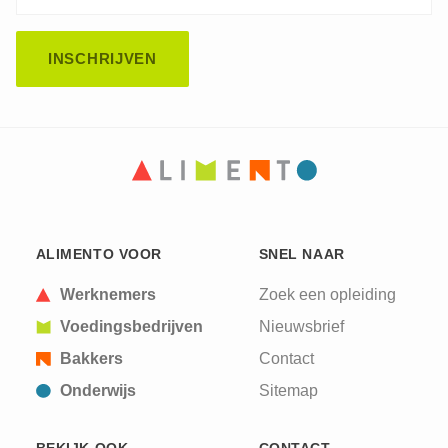
CAPTCHA
This question is for testing whether or not you are
ALIMENTO VOOR
SNEL NAAR
a human visitor and to prevent automated spam
submissions.
Werknemers
Zoek een opleiding
Voedingsbedrijven
Nieuwsbrief
Bakkers
Contact
Onderwijs
Sitemap
BEKIJK OOK
CONTACT