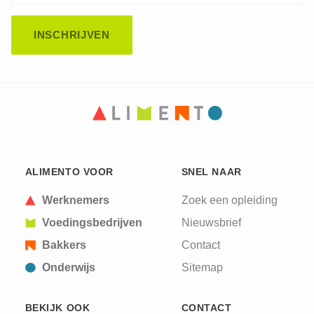
CAPTCHA
This question is for testing whether or not you are
ALIMENTO VOOR
SNEL NAAR
a human visitor and to prevent automated spam
submissions.
Werknemers
Zoek een opleiding
Voedingsbedrijven
Nieuwsbrief
Bakkers
Contact
Onderwijs
Sitemap
BEKIJK OOK
CONTACT