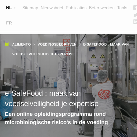
Top
NL
Sitemap
Nieuwsbrief
Publicaties
Beter werken
Tools
☰
FR
Main
OPLEIDINGEN
ZOEK EEN OPLEIDING
Kruimelpad
navigation
ALIMENTO
VOEDINGSBEDRIJVEN
E-SAFEFOOD : MAAK VAN
LESGEVERS
VOEDSELVEILIGHEID JE EXPERTISE
WIE ZIJN WE
TEAM
CONTACT
e-SafeFood : maak van
voedselveiligheid je expertise
Een online opleidingsprogramma rond
microbiologische risico’s in de voeding