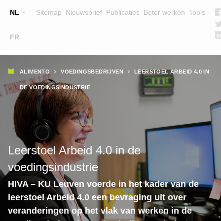
Top
NL
Sitemap
Nieuwsbrief
Publicaties
Beter werken
Tools
☰
FR
Main
OPLEIDINGEN
ZOEK EEN OPLEIDING
Kruimelpad
navigation
ALIMENTO
VOEDINGSBEDRIJVEN
LEERSTOEL ARBEID 4.0 IN
LESGEVERS
DE VOEDINGSINDUSTRIE
WIE ZIJN WE
TEAM
CONTACT
Leerstoel Arbeid 4.0 in de
voedingsindustrie
HIVA – KU Leuven voerde in het kader van de
leerstoel Arbeid 4.0 een bevraging uit over
veranderingen op het vlak van werken in de