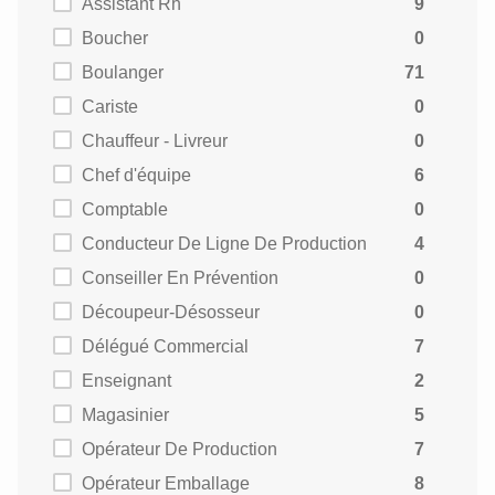
Assistant Rh
9
Boucher
0
Boulanger
71
Cariste
0
Chauffeur - Livreur
0
Chef d'équipe
6
Comptable
0
Conducteur De Ligne De Production
4
Conseiller En Prévention
0
Découpeur-Désosseur
0
Délégué Commercial
7
Enseignant
2
Magasinier
5
Opérateur De Production
7
Opérateur Emballage
8