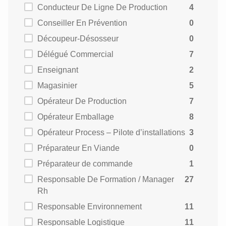
Conducteur De Ligne De Production
4
Conseiller En Prévention
0
Découpeur-Désosseur
0
Délégué Commercial
7
Enseignant
2
Magasinier
5
Opérateur De Production
7
Opérateur Emballage
8
Opérateur Process – Pilote d’installations
3
Préparateur En Viande
0
Préparateur de commande
1
Responsable De Formation / Manager
27
Rh
Responsable Environnement
11
Responsable Logistique
11