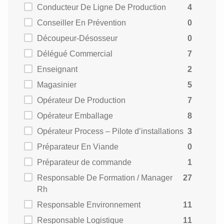
Conducteur De Ligne De Production
4
Conseiller En Prévention
0
Découpeur-Désosseur
0
Délégué Commercial
7
Enseignant
2
Magasinier
5
Opérateur De Production
7
Opérateur Emballage
8
Opérateur Process – Pilote d’installations
3
Préparateur En Viande
0
Préparateur de commande
1
Responsable De Formation / Manager
27
Rh
Responsable Environnement
11
Responsable Logistique
11