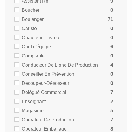
Assistant Rh
9
Boucher
0
Boulanger
71
Cariste
0
Chauffeur - Livreur
0
Chef d'équipe
6
Comptable
0
Conducteur De Ligne De Production
4
Conseiller En Prévention
0
Découpeur-Désosseur
0
Délégué Commercial
7
Enseignant
2
Magasinier
5
Opérateur De Production
7
Opérateur Emballage
8