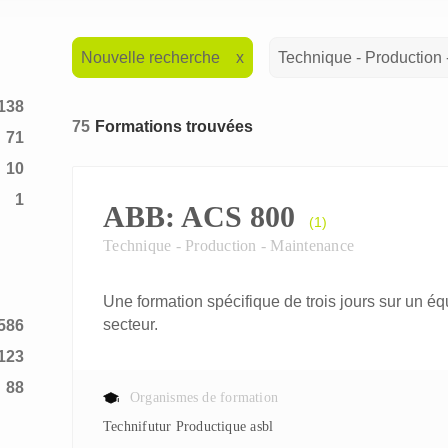
Nouvelle recherche
Technique - Production
138
75
Formations trouvées
71
10
1
ABB: ACS 800
(1)
2
Technique - Production - Maintenance
Une formation spécifique de trois jours sur un éq
secteur.
586
123
88
Organismes de formation
Technifutur Productique asbl