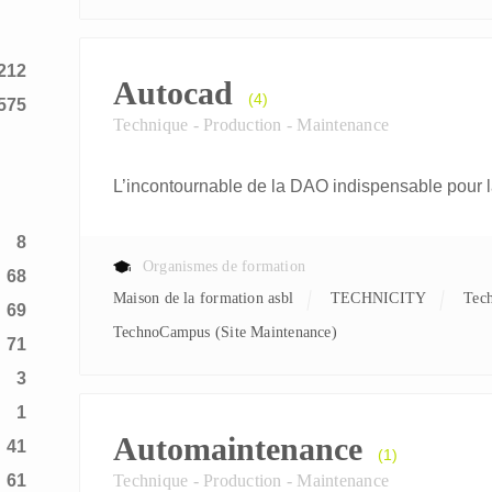
212
Autocad
(4)
575
Technique - Production - Maintenance
L’incontournable de la DAO indispensable pour l
8
Organismes de formation
68
Maison de la formation asbl
TECHNICITY
Tec
69
TechnoCampus (Site Maintenance)
71
3
1
Automaintenance
41
(1)
61
Technique - Production - Maintenance