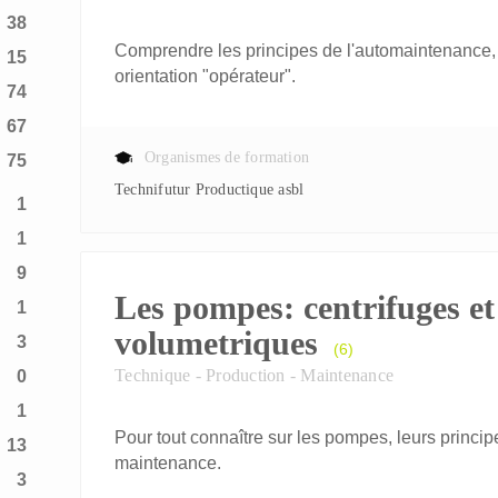
38
Comprendre les principes de l'automaintenance, 
15
orientation "opérateur".
74
67
Organismes de formation
75
Technifutur Productique asbl
1
1
9
Les pompes: centrifuges et
1
volumetriques
3
(6)
Technique - Production - Maintenance
0
1
Pour tout connaître sur les pompes, leurs principe
13
maintenance.
3