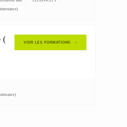
formation asbl
TECHNICITY
intenance)
 (
VOIR LES FORMATIONS
intenance)