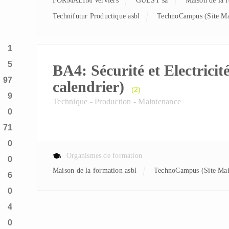
FORMALIM Verviers
GUEST sa
Maison de la 
Technifutur Productique asbl
TechnoCampus (Site Ma
1
5
BA4: Sécurité et Electricité
97
calendrier)
(2)
9
Technique - Production - Maintenance
0
71
0
Organismes de formation
0
Maison de la formation asbl
TechnoCampus (Site Ma
6
0
4
0