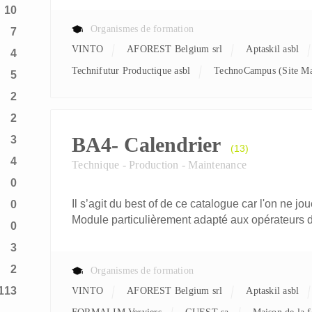
10
Organismes de formation
7
VINTO
AFOREST Belgium srl
aptaskil asbl
4
Technifutur Productique asbl
TechnoCampus (Site Ma
5
2
2
BA4- Calendrier
3
(13)
4
Technique - Production - Maintenance
0
Il s’agit du best of de ce catalogue car l'on ne jo
0
Module particulièrement adapté aux opérateurs d
0
3
2
Organismes de formation
113
VINTO
AFOREST Belgium srl
aptaskil asbl