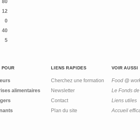
80
12
0
40
5
 POUR
LIENS RAPIDES
VOIR AUSSI
leurs
Cherchez une formation
Food @ wor
ises alimentaires
Newsletter
Le Fonds de 
gers
Contact
Liens utiles
nants
Plan du site
Accueil effic