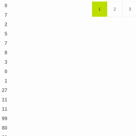
Pa
0
1
2
3
PAGE
PAGE
PA
7
ACTUELLE
2
5
7
8
3
0
1
27
11
11
99
80