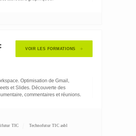
:
VOIR LES FORMATIONS
orkspace. Optimisation de Gmail,
heets et Slides. Découverte des
cumentaire, commentaires et réunions.
nifutur TIC
Technofutur TIC asbl