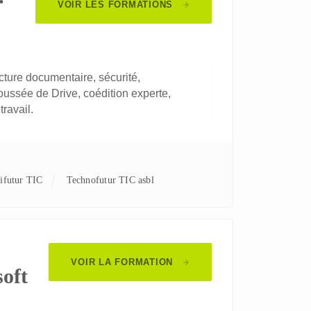
VOIR LES FORMATIONS
ture documentaire, sécurité,
oussée de Drive, coédition experte,
travail.
nifutur TIC
Technofutur TIC asbl
VOIR LA FORMATION
soft