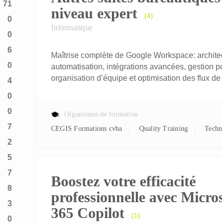
71
niveau expert
(4)
0
Informatique
0
6
Maîtrise complète de Google Workspace: architec
0
automatisation, intégrations avancées, gestion p
organisation d’équipe et optimisation des flux de 
4
0
0
Organismes de formation
7
CEGIS Formations cvba
Quality Training
Tech
2
5
7
Boostez votre efficacité
8
professionnelle avec Micro
3
365 Copilot
(1)
0