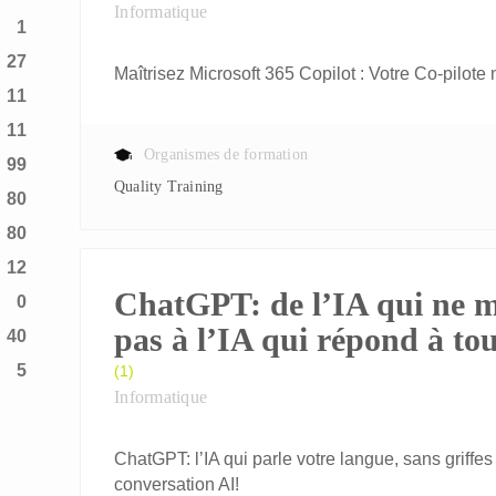
Informatique
1
27
Maîtrisez Microsoft 365 Copilot : Votre Co-pilote
11
11
Organismes de formation
99
Quality Training
80
80
12
ChatGPT: de l’IA qui ne 
0
pas à l’IA qui répond à tou
40
5
(1)
Informatique
ChatGPT: l’IA qui parle votre langue, sans griffe
conversation AI!