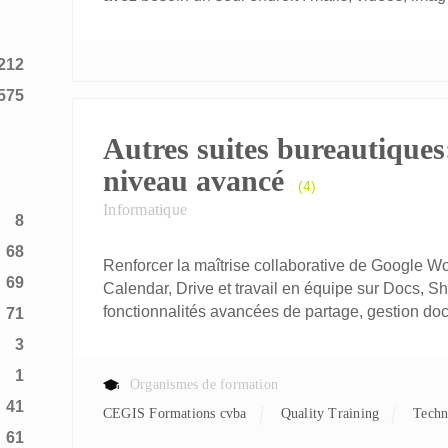
212
575
Autres suites bureautiques
niveau avancé
(4)
Informatique
8
68
Renforcer la maîtrise collaborative de Google W
69
Calendar, Drive et travail en équipe sur Docs, S
fonctionnalités avancées de partage, gestion do
71
3
1
Organismes de formation
41
CEGIS Formations cvba
Quality Training
Tech
61