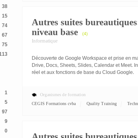
38
15
Autres suites bureautiques
74
niveau base
(4)
67
Informatique
75
113
Découverte de Google Workspace et prise en mai
Drive, Docs, Sheets, Slides, Calendar et Meet. Ini
réel et aux fonctions de base du Cloud Google.
1
Organismes de formation
5
CEGIS Formations cvba
Quality Training
Tech
97
9
0
Autres suites bureautiques