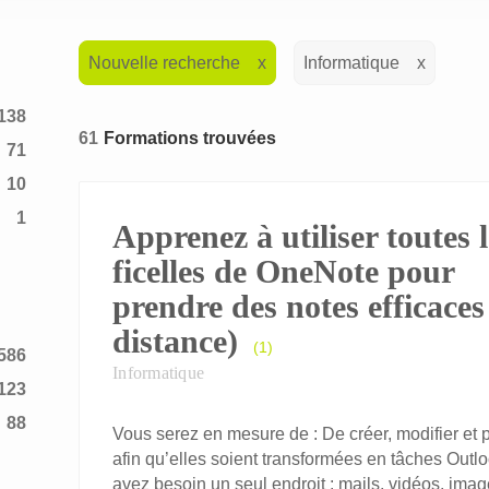
Nouvelle recherche
Informatique
138
61
Formations trouvées
71
10
1
Apprenez à utiliser toutes l
2
ficelles de OneNote pour
prendre des notes efficaces
distance)
(1)
586
Informatique
123
88
Vous serez en mesure de : De créer, modifier et 
afin qu’elles soient transformées en tâches Outlo
avez besoin un seul endroit : mails, vidéos, imag