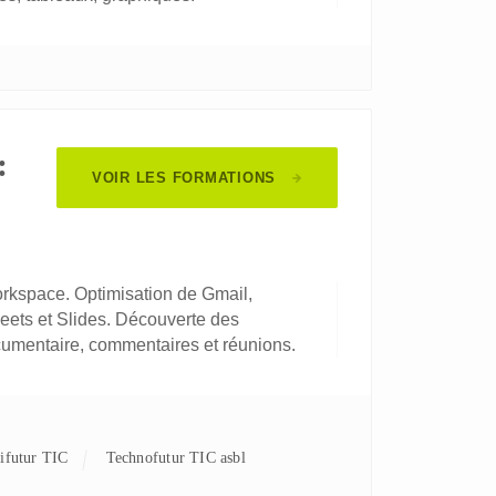
:
VOIR LES FORMATIONS
orkspace. Optimisation de Gmail,
heets et Slides. Découverte des
cumentaire, commentaires et réunions.
nifutur TIC
Technofutur TIC asbl