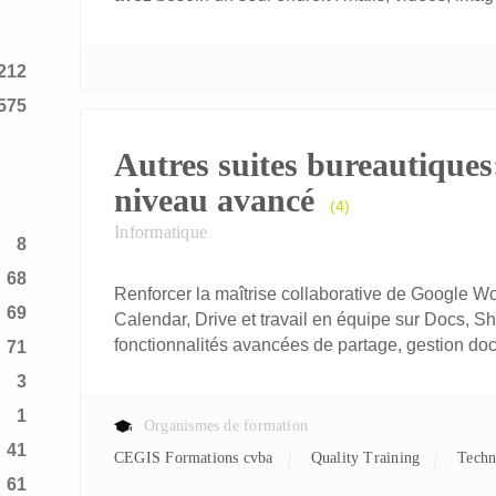
212
575
Autres suites bureautiques
niveau avancé
(4)
Informatique
8
68
Renforcer la maîtrise collaborative de Google W
69
Calendar, Drive et travail en équipe sur Docs, S
fonctionnalités avancées de partage, gestion do
71
3
1
Organismes de formation
41
CEGIS Formations cvba
Quality Training
Tech
61