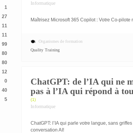
Informatique
1
27
Maîtrisez Microsoft 365 Copilot : Votre Co-pilote
11
11
Organismes de formation
99
Quality Training
80
80
12
ChatGPT: de l’IA qui ne 
0
pas à l’IA qui répond à tou
40
5
(1)
Informatique
ChatGPT: l’IA qui parle votre langue, sans griffe
conversation AI!