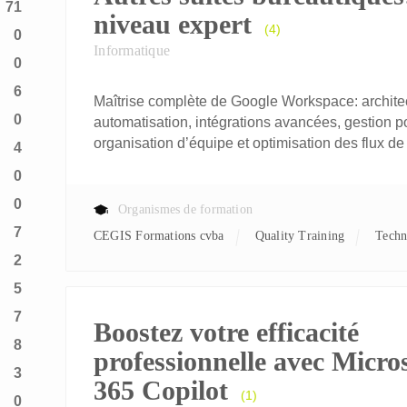
71
niveau expert
(4)
0
Informatique
0
6
Maîtrise complète de Google Workspace: architec
0
automatisation, intégrations avancées, gestion p
organisation d’équipe et optimisation des flux de 
4
0
0
Organismes de formation
7
CEGIS Formations cvba
Quality Training
Tech
2
5
7
Boostez votre efficacité
8
professionnelle avec Micro
3
365 Copilot
(1)
0