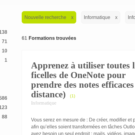
Nouvelle recherche
Informatique
Inf
138
61
Formations trouvées
71
10
1
Apprenez à utiliser toutes l
2
ficelles de OneNote pour
prendre des notes efficaces
distance)
(1)
586
Informatique
123
88
Vous serez en mesure de : De créer, modifier et 
afin qu’elles soient transformées en tâches Outlo
avez besoin un seul endroit : mails, vidéos, imag