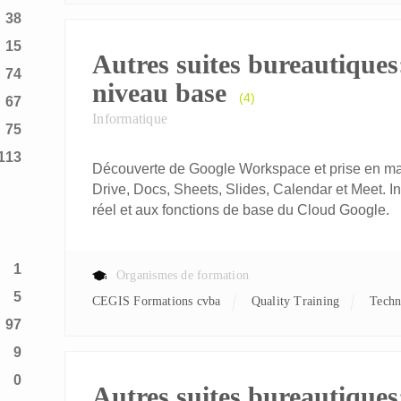
38
15
Autres suites bureautiques
74
niveau base
(4)
67
Informatique
75
113
Découverte de Google Workspace et prise en mai
Drive, Docs, Sheets, Slides, Calendar et Meet. Ini
réel et aux fonctions de base du Cloud Google.
1
Organismes de formation
5
CEGIS Formations cvba
Quality Training
Tech
97
9
0
Autres suites bureautiques