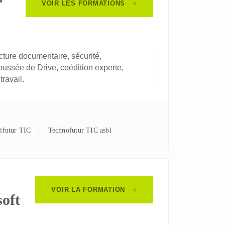
VOIR LES FORMATIONS
ture documentaire, sécurité,
oussée de Drive, coédition experte,
travail.
nifutur TIC
Technofutur TIC asbl
VOIR LA FORMATION
soft