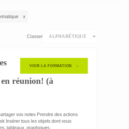
ormatique
Classer
es
VOIR LA FORMATION
 en réunion! (à
partager vos notes Prendre des actions
ok Insérer tous les objets dont vous
es, tableaux, graphiques.