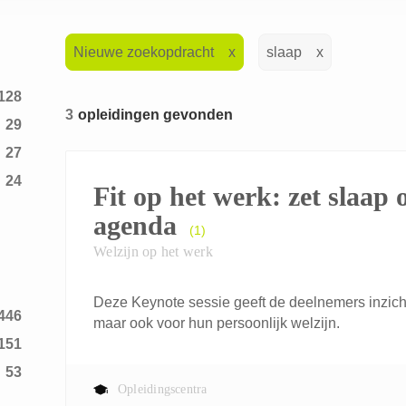
Nieuwe zoekopdracht
slaap
128
3
opleidingen gevonden
29
27
24
Fit op het werk: zet slaap 
1
agenda
(1)
1
Welzijn op het werk
1
9
Deze Keynote sessie geeft de deelnemers inzicht
446
3
maar ook voor hun persoonlijk welzijn.
151
12
53
2
Opleidingscentra
20