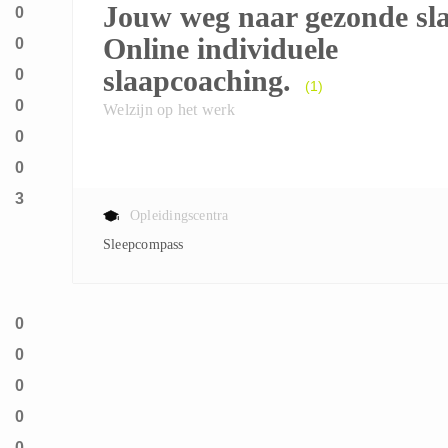
Jouw weg naar gezonde sl
0
Online individuele
0
slaapcoaching.
0
(1)
0
Welzijn op het werk
0
0
3
Opleidingscentra
Sleepcompass
0
0
0
0
0