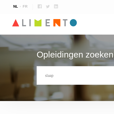
NL
FR
Voedselveiligheid & kwaliteit
Voedingsspecifieke opleidingen
Talen
Opleidingen zoeken
Voedingstechnologie
Opleidingen voor leerkrachten
Techniek, onderhoud en productie