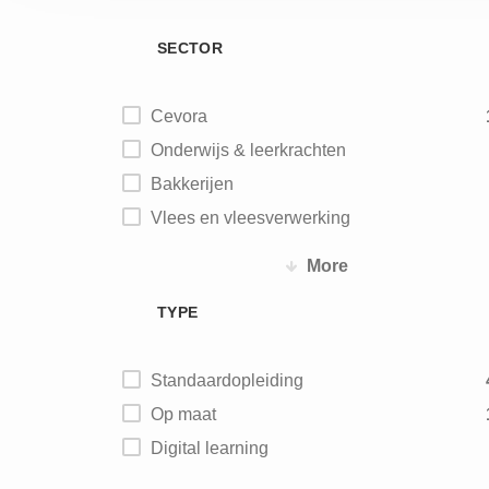
SECTOR
Cevora
Onderwijs & leerkrachten
Bakkerijen
Vlees en vleesverwerking
Vis
More
Aardappel - groente - fruit
TYPE
Zuivel
IJs
Standaardopleiding
Maalderijen
Op maat
Diervoeding
Digital learning
Chocolade - biscuits – snoep
Koffie