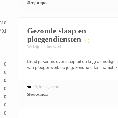
Sleepcompass
6
310
Gezonde slaap en
431
ploegendiensten
(1)
Welzijn op het werk
Breid je kennis over slaap uit en krijg de nodige 
0
van ploegenwerk op je gezondheid kan namelijk
0
0
Opleidingscentra
0
Sleepcompass
0
0
0