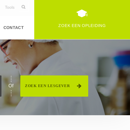
Tools
ZOEK EEN OPLEIDING
CONTACT
Duurzame ontwikkeling
Informatica
Logistiek
specialiteit van voedingfederatie(s)
Persoonlijke vaardigheden
Of
ZOEK EEN LESGEVER
Commerciële en financiële
vaardigheden