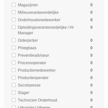
Magazijnier
0
Milieuverantwoordelijke
0
Onderhoudsmedewerker
0
Opleidingsverantwoordelijke / Hr
0
Manager
Orderpicker
0
Ploegbaas
0
Preventieadviseur
0
Processoperator
0
Productiemedewerker
0
Productieoperator
0
Secretaresse
0
Slager
0
Technicien Onderhoud
0
Uitsnijder-Uitbener
0