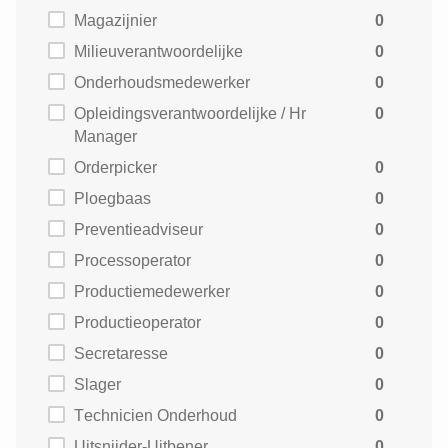
Magazijnier
0
Milieuverantwoordelijke
0
Onderhoudsmedewerker
0
Opleidingsverantwoordelijke / Hr
0
Manager
Orderpicker
0
Ploegbaas
0
Preventieadviseur
0
Processoperator
0
Productiemedewerker
0
Productieoperator
0
Secretaresse
0
Slager
0
Technicien Onderhoud
0
Uitsnijder-Uitbener
0