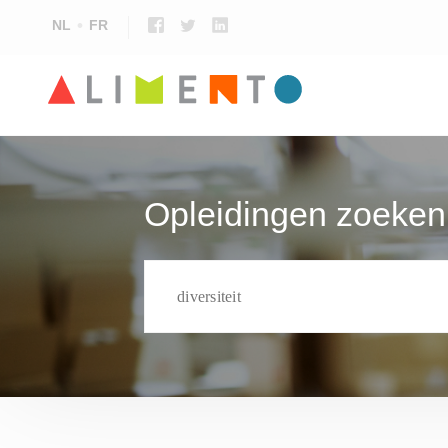
NL
FR
Voedselveiligheid & kwaliteit
Voedingsspecifieke opleidingen
Talen
Opleidingen zoeken
Voedingstechnologie
Opleidingen voor leerkrachten
Techniek, onderhoud en productie