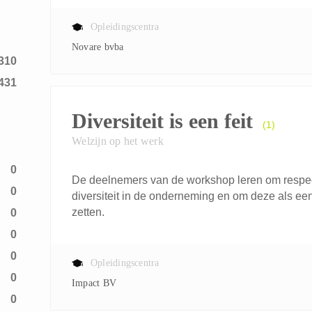
6
Opleidingscentra
Novare bvba
310
431
Diversiteit is een feit
(1)
Welzijn op het werk
0
De deelnemers van de workshop leren om respe
0
diversiteit in de onderneming en om deze als een 
zetten.
0
0
0
Opleidingscentra
0
Impact BV
0