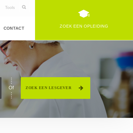
Tools
ZOEK EEN OPLEIDING
CONTACT
Duurzame ontwikkeling
Informatica
Logistiek
specialiteit van voedingfederatie(s)
Persoonlijke vaardigheden
Of
ZOEK EEN LESGEVER
Commerciële en financiële
vaardigheden