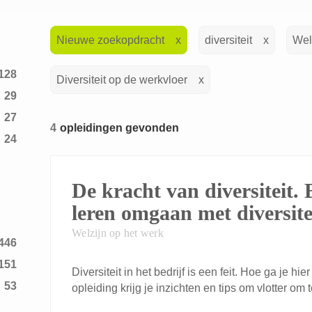
Nieuwe zoekopdracht
diversiteit
Wel
128
Diversiteit op de werkvloer
29
27
4
opleidingen gevonden
24
1
1
De kracht van diversiteit. 
1
leren omgaan met diversite
9
Welzijn op het werk
446
3
151
12
Diversiteit in het bedrijf is een feit. Hoe ga je
53
opleiding krijg je inzichten en tips om vlotter o
2
20