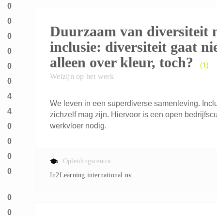
0
0
Duurzaam van diversiteit 
0
inclusie: diversiteit gaat ni
0
alleen over kleur, toch?
(1)
0
Welzijn op het werk
0
4
We leven in een superdiverse samenleving. Incl
4
zichzelf mag zijn. Hiervoor is een open bedrijf
werkvloer nodig.
0
0
0
Opleidingscentra
0
In2Learning international nv
0
0