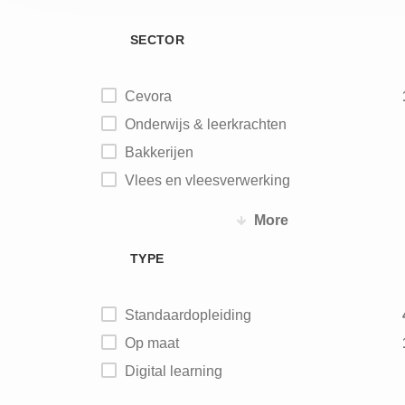
SECTOR
Cevora
Onderwijs & leerkrachten
Bakkerijen
Vlees en vleesverwerking
Vis
More
Aardappel - groente - fruit
TYPE
Zuivel
IJs
Standaardopleiding
Maalderijen
Op maat
Diervoeding
Digital learning
Chocolade - biscuits – snoep
Koffie