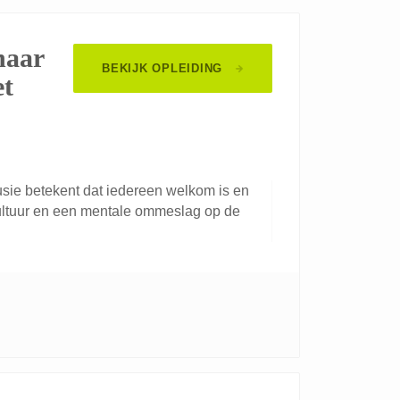
naar
BEKIJK OPLEIDING
et
usie betekent dat iedereen welkom is en
scultuur en een mentale ommeslag op de