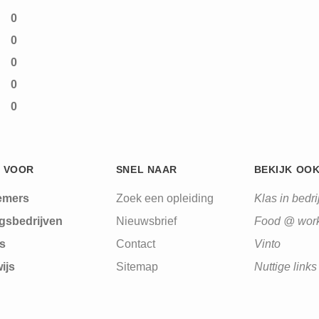
0
0
0
0
0
 VOOR
SNEL NAAR
BEKIJK OO
emers
Zoek een opleiding
Klas in bedrij
gsbedrijven
Nieuwsbrief
Food @ wor
s
Contact
Vinto
ijs
Sitemap
Nuttige links