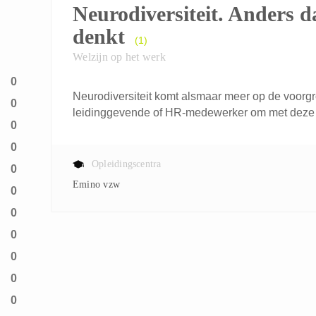
Neurodiversiteit. Anders d
denkt
(1)
Welzijn op het werk
0
Neurodiversiteit komt alsmaar meer op de voorgro
0
leidinggevende of HR-medewerker om met deze d
0
0
Opleidingscentra
0
Emino vzw
0
0
0
0
0
0