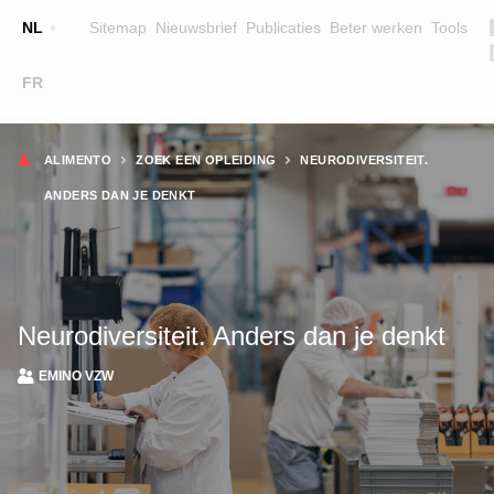
Top
NL
Sitemap
Nieuwsbrief
Publicaties
Beter werken
Tools
☰
FR
Main
OPLEIDINGEN
ZOEK EEN OPLEIDING
Kruimelpad
navigation
ALIMENTO
ZOEK EEN OPLEIDING
NEURODIVERSITEIT.
LESGEVERS
ANDERS DAN JE DENKT
WIE ZIJN WE
TEAM
CONTACT
Neurodiversiteit. Anders dan je denkt
EMINO VZW