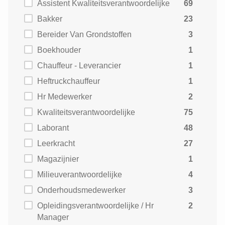
Assistent Kwaliteitsverantwoordelijke
69
Bakker
23
Bereider Van Grondstoffen
3
Boekhouder
1
Chauffeur - Leverancier
1
Heftruckchauffeur
1
Hr Medewerker
2
Kwaliteitsverantwoordelijke
75
Laborant
48
Leerkracht
27
Magazijnier
1
Milieuverantwoordelijke
4
Onderhoudsmedewerker
3
Opleidingsverantwoordelijke / Hr
2
Manager