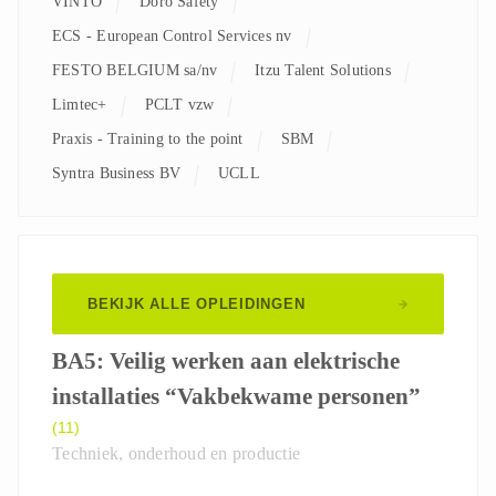
VINTO
Doro Safety
ECS - European Control Services nv
FESTO BELGIUM sa/nv
Itzu Talent Solutions
Limtec+
PCLT vzw
Praxis - Training to the point
SBM
Syntra Business BV
UCLL
BEKIJK ALLE OPLEIDINGEN
BA5: Veilig werken aan elektrische
installaties “Vakbekwame personen”
(11)
Techniek, onderhoud en productie