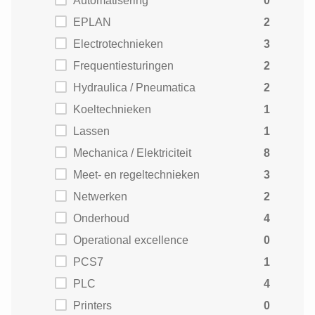
Automatisering
0
EPLAN
2
Electrotechnieken
3
Frequentiesturingen
2
Hydraulica / Pneumatica
2
Koeltechnieken
1
Lassen
1
Mechanica / Elektriciteit
8
Meet- en regeltechnieken
3
Netwerken
2
Onderhoud
4
Operational excellence
0
PCS7
1
PLC
4
Printers
0