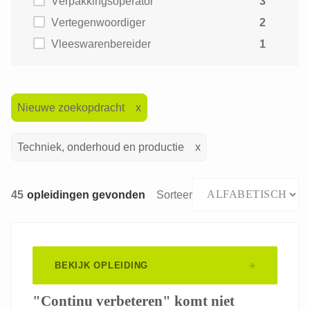
Verpakkingsoperator
3
Vertegenwoordiger
2
Vleeswarenbereider
1
Nieuwe zoekopdracht
Techniek, onderhoud en productie
45
opleidingen gevonden
Sorteer
BEKIJK OPLEIDING
"Continu verbeteren" komt niet