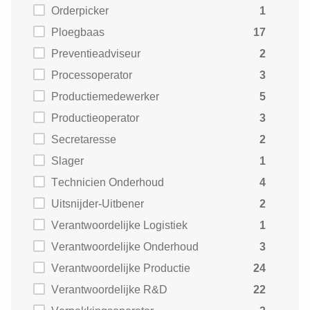
Orderpicker
1
Ploegbaas
17
Preventieadviseur
2
Processoperator
3
Productiemedewerker
5
Productieoperator
3
Secretaresse
2
Slager
1
Technicien Onderhoud
4
Uitsnijder-Uitbener
2
Verantwoordelijke Logistiek
1
Verantwoordelijke Onderhoud
3
Verantwoordelijke Productie
24
Verantwoordelijke R&D
22