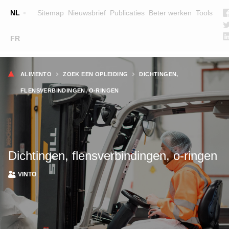
Top
NL
Sitemap
Nieuwsbrief
Publicaties
Beter werken
Tools
☰
FR
Main
OPLEIDINGEN
ZOEK EEN OPLEIDING
Kruimelpad
navigation
ALIMENTO
ZOEK EEN OPLEIDING
DICHTINGEN,
LESGEVERS
FLENSVERBINDINGEN, O-RINGEN
WIE ZIJN WE
TEAM
CONTACT
Dichtingen, flensverbindingen, o-ringen
VINTO