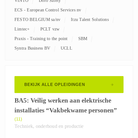
VINTO
Doro Safety
ECS - European Control Services nv
FESTO BELGIUM sa/nv
Itzu Talent Solutions
Limtec+
PCLT vzw
Praxis - Training to the point
SBM
Syntra Business BV
UCLL
BEKIJK ALLE OPLEIDINGEN
BA5: Veilig werken aan elektrische
installaties “Vakbekwame personen”
(11)
Techniek, onderhoud en productie