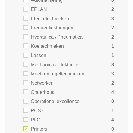
Automatisering
0
EPLAN
2
Electrotechnieken
3
Frequentiesturingen
2
Hydraulica / Pneumatica
2
Koeltechnieken
1
Lassen
1
Mechanica / Elektriciteit
8
Meet- en regeltechnieken
3
Netwerken
2
Onderhoud
4
Operational excellence
0
PCS7
1
PLC
4
Printers
0