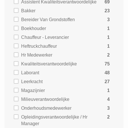
Assistent Kwaliteitsverantwoordelijke
69
Bakker
23
Bereider Van Grondstoffen
3
Boekhouder
1
Chauffeur - Leverancier
1
Heftruckchauffeur
1
Hr Medewerker
2
Kwaliteitsverantwoordelijke
75
Laborant
48
Leerkracht
27
Magazijnier
1
Milieuverantwoordelijke
4
Onderhoudsmedewerker
3
Opleidingsverantwoordelijke / Hr
2
Manager