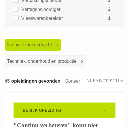
Verpakkingsoperator
3
Vertegenwoordiger
2
Vleeswarenbereider
1
Nieuwe zoekopdracht
Techniek, onderhoud en productie
45
opleidingen gevonden
Sorteer
BEKIJK OPLEIDING
"Continu verbeteren" komt niet