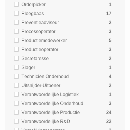
Orderpicker
1
Ploegbaas
17
Preventieadviseur
2
Processoperator
3
Productiemedewerker
5
Productieoperator
3
Secretaresse
2
Slager
1
Technicien Onderhoud
4
Uitsnijder-Uitbener
2
Verantwoordelijke Logistiek
1
Verantwoordelijke Onderhoud
3
Verantwoordelijke Productie
24
Verantwoordelijke R&D
22