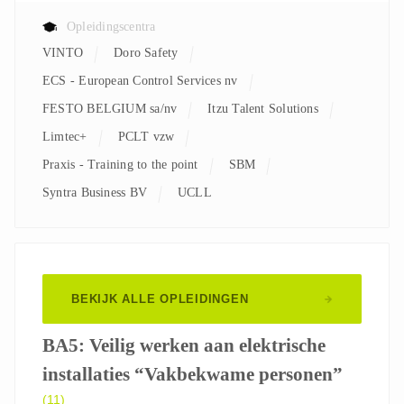
Opleidingscentra
VINTO
Doro Safety
ECS - European Control Services nv
FESTO BELGIUM sa/nv
Itzu Talent Solutions
Limtec+
PCLT vzw
Praxis - Training to the point
SBM
Syntra Business BV
UCLL
BEKIJK ALLE OPLEIDINGEN
BA5: Veilig werken aan elektrische
installaties “Vakbekwame personen”
(11)