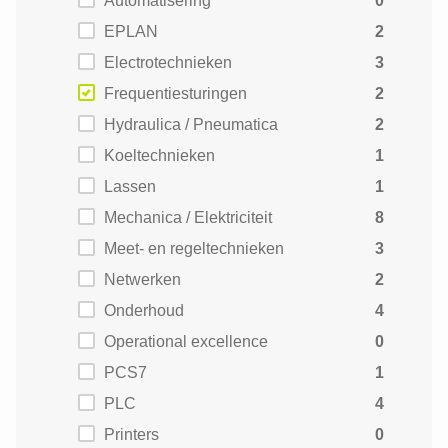
Automatisering
0
EPLAN
2
Electrotechnieken
3
Frequentiesturingen
2
Hydraulica / Pneumatica
2
Koeltechnieken
1
Lassen
1
Mechanica / Elektriciteit
8
Meet- en regeltechnieken
3
Netwerken
2
Onderhoud
4
Operational excellence
0
PCS7
1
PLC
4
Printers
0