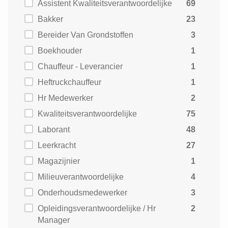
Assistent Kwaliteitsverantwoordelijke
69
Bakker
23
Bereider Van Grondstoffen
3
Boekhouder
1
Chauffeur - Leverancier
1
Heftruckchauffeur
1
Hr Medewerker
2
Kwaliteitsverantwoordelijke
75
Laborant
48
Leerkracht
27
Magazijnier
1
Milieuverantwoordelijke
4
Onderhoudsmedewerker
3
Opleidingsverantwoordelijke / Hr
2
Manager