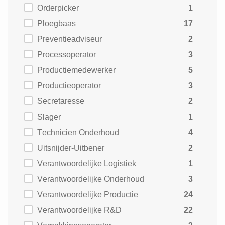
Orderpicker
1
Ploegbaas
17
Preventieadviseur
2
Processoperator
3
Productiemedewerker
5
Productieoperator
3
Secretaresse
2
Slager
1
Technicien Onderhoud
4
Uitsnijder-Uitbener
2
Verantwoordelijke Logistiek
1
Verantwoordelijke Onderhoud
3
Verantwoordelijke Productie
24
Verantwoordelijke R&D
22