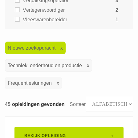
Verpakkingsoperator
3
Vertegenwoordiger
2
Vleeswarenbereider
1
Nieuwe zoekopdracht
Techniek, onderhoud en productie
Frequentiesturingen
45
opleidingen gevonden
Sorteer
BEKIJK OPLEIDING