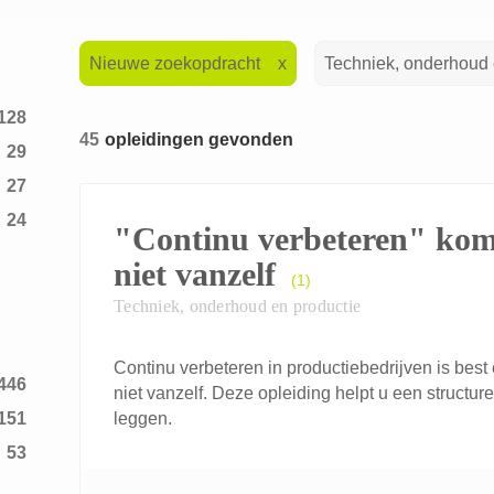
Nieuwe zoekopdracht
Techniek, onderhoud 
128
45
opleidingen gevonden
29
27
24
"Continu verbeteren" kom
1
niet vanzelf
(1)
1
Techniek, onderhoud en productie
1
9
Continu verbeteren in productiebedrijven is bes
446
3
niet vanzelf. Deze opleiding helpt u een structur
151
leggen.
12
53
2
20