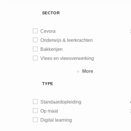
SECTOR
Cevora
Onderwijs & leerkrachten
Bakkerijen
Vlees en vleesverwerking
Vis
More
Aardappel - groente - fruit
TYPE
Zuivel
IJs
Standaardopleiding
Maalderijen
Op maat
Diervoeding
Digital learning
Chocolade - biscuits – snoep
Koffie