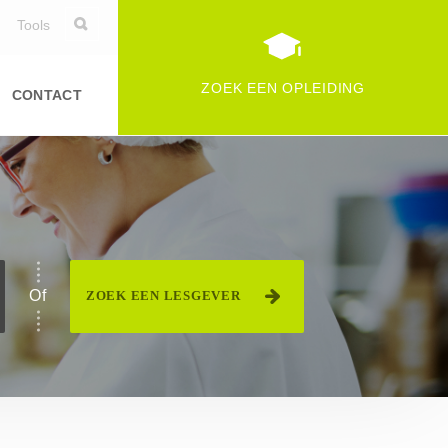
Tools
ZOEK EEN OPLEIDING
CONTACT
Duurzame ontwikkeling
Informatica
Logistiek
specialiteit van voedingfederatie(s)
Persoonlijke vaardigheden
Of
ZOEK EEN LESGEVER
Commerciële en financiële
vaardigheden