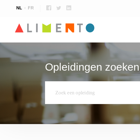
NL
FR
Voedselveiligheid & kwaliteit
Voedingsspecifieke opleidingen
Talen
Opleidingen zoeken
Voedingstechnologie
Opleidingen voor leerkrachten
Techniek, onderhoud en productie