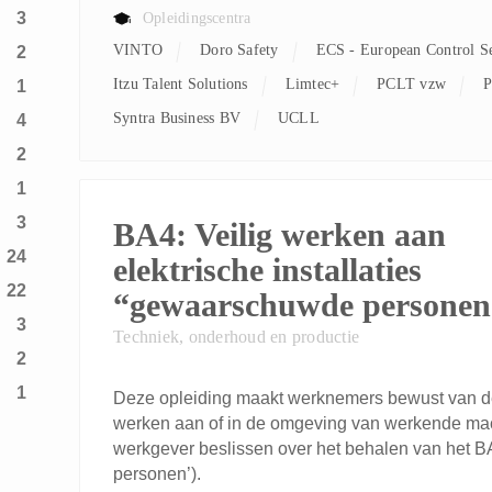
3
Opleidingscentra
VINTO
Doro Safety
ECS - European Control S
2
Itzu Talent Solutions
Limtec+
PCLT vzw
1
Syntra Business BV
UCLL
4
2
1
3
BA4: Veilig werken aan
24
elektrische installaties
22
“gewaarschuwde personen
3
Techniek, onderhoud en productie
2
1
Deze opleiding maakt werknemers bewust van de 
werken aan of in de omgeving van werkende mach
werkgever beslissen over het behalen van het 
personen’).