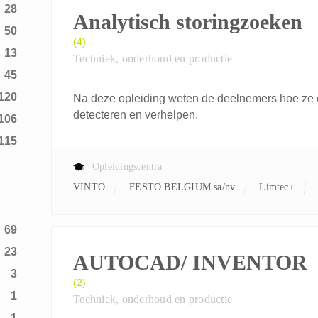
28
Analytisch storingzoeken
50
(4)
13
Techniek, onderhoud en productie
45
120
Na deze opleiding weten de deelnemers hoe ze 
detecteren en verhelpen.
106
115
Opleidingscentra
VINTO
FESTO BELGIUM sa/nv
Limtec+
69
23
AUTOCAD/ INVENTOR
3
(2)
1
Techniek, onderhoud en productie
1