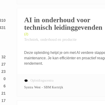
6
AI in onderhoud voor
310
technisch leidinggevenden
431
(2)
Techniek, onderhoud en productie
Deze opleiding helpt je om met AI verdere stappe
32
maintenance. Je kan efficiënter en proactief rea
rendement.
27
23
0
Opleidingscentra
6
Syntra West - SBM Kortrijk
21
17