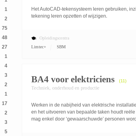
Het AutoCAD-tekensysteem leren gebruiken, inzi
1
tekening leren opzetten of wijzigen.
2
75
48
Opleidingscentra
27
Limtec+
SBM
1
4
3
BA4 voor elektriciens
(11)
2
Techniek, onderhoud en productie
1
17
Werken in de nabijheid van elektrische installat
en het uitvoeren van bepaalde taken houdt reële 
2
mag enkel door ‘gewaarschuwde’ personen word
3
5