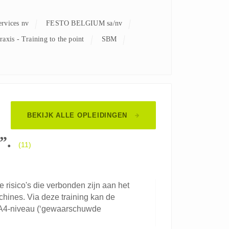
ervices nv
FESTO BELGIUM sa/nv
Praxis - Training to the point
SBM
BEKIJK ALLE OPLEIDINGEN
”.
(11)
risico's die verbonden zijn aan het
ines. Via deze training kan de
BA4-niveau (‘gewaarschuwde