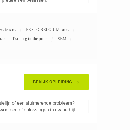
erpreteren en beslissen.
ervices nv
FESTO BELGIUM sa/nv
Praxis - Training to the point
SBM
BEKIJK OPLEIDING
ielijn of een sluimerende probleem?
oorden of oplossingen in uw bedrijf