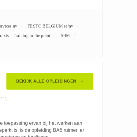
ervices nv
FESTO BELGIUM sa/nv
Praxis - Training to the point
SBM
BEKIJK ALLE OPLEIDINGEN
(11)
e toepassing ervan bij het werken aan
perkt is, is de opleiding BA5 ruimer: er