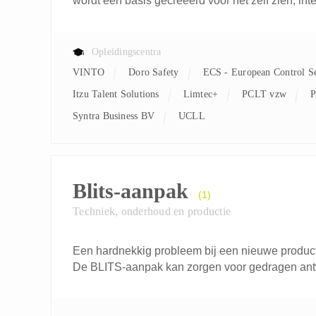
wordt een basis gecreëerd voor het zelf zien, int
Opleidingscentra
VINTO
Doro Safety
ECS - European Control S
Itzu Talent Solutions
Limtec+
PCLT vzw
Syntra Business BV
UCLL
Blits-aanpak
(1)
Techniek, onderhoud en productie
Een hardnekkig probleem bij een nieuwe product
De BLITS-aanpak kan zorgen voor gedragen antw