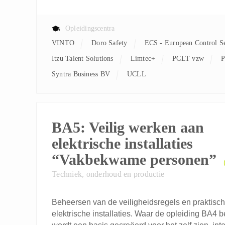
Opleidingscentra
VINTO
Doro Safety
ECS - European Control S
Itzu Talent Solutions
Limtec+
PCLT vzw
Syntra Business BV
UCLL
BA5: Veilig werken aan
elektrische installaties
“Vakbekwame personen”
Techniek, onderhoud en productie
Beheersen van de veiligheidsregels en praktisch
elektrische installaties. Waar de opleiding BA4 be