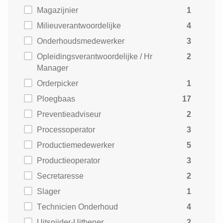
Magazijnier
1
Milieuverantwoordelijke
4
Onderhoudsmedewerker
3
Opleidingsverantwoordelijke / Hr
2
Manager
Orderpicker
1
Ploegbaas
17
Preventieadviseur
2
Processoperator
3
Productiemedewerker
5
Productieoperator
3
Secretaresse
2
Slager
1
Technicien Onderhoud
4
Uitsnijder-Uitbener
2