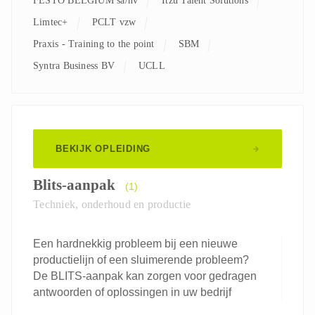
FESTO BELGIUM sa/nv
Itzu Talent Solutions
Limtec+
PCLT vzw
Praxis - Training to the point
SBM
Syntra Business BV
UCLL
BEKIJK OPLEIDING
Blits-aanpak
(1)
Techniek, onderhoud en productie
Een hardnekkig probleem bij een nieuwe
productielijn of een sluimerende probleem?
De BLITS-aanpak kan zorgen voor gedragen
antwoorden of oplossingen in uw bedrijf