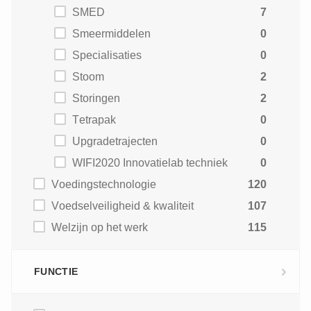
SMED
7
Smeermiddelen
0
Specialisaties
0
Stoom
2
Storingen
2
Tetrapak
0
Upgradetrajecten
0
WIFI2020 Innovatielab techniek
0
Voedingstechnologie
120
Voedselveiligheid & kwaliteit
107
Welzijn op het werk
115
FUNCTIE