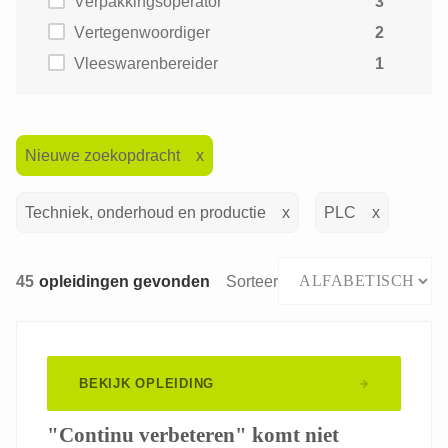
Verpakkingsoperator
3
Vertegenwoordiger
2
Vleeswarenbereider
1
Nieuwe zoekopdracht
Techniek, onderhoud en productie
PLC
45
opleidingen gevonden
Sorteer
BEKIJK OPLEIDING
"Continu verbeteren" komt niet