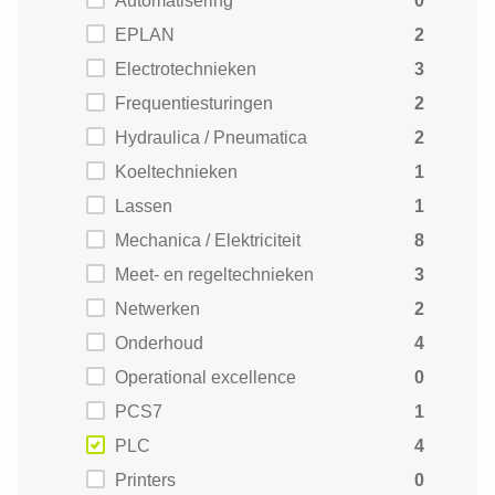
Automatisering
0
EPLAN
2
Electrotechnieken
3
Frequentiesturingen
2
Hydraulica / Pneumatica
2
Koeltechnieken
1
Lassen
1
Mechanica / Elektriciteit
8
Meet- en regeltechnieken
3
Netwerken
2
Onderhoud
4
Operational excellence
0
PCS7
1
PLC
4
Printers
0