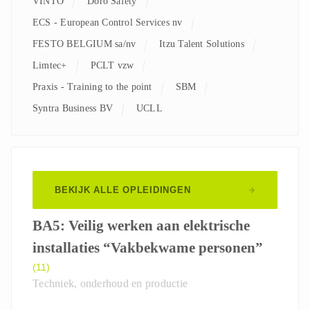
VINTO
Doro Safety
ECS - European Control Services nv
FESTO BELGIUM sa/nv
Itzu Talent Solutions
Limtec+
PCLT vzw
Praxis - Training to the point
SBM
Syntra Business BV
UCLL
BEKIJK ALLE OPLEIDINGEN
BA5: Veilig werken aan elektrische
installaties “Vakbekwame personen”
(11)
Techniek, onderhoud en productie