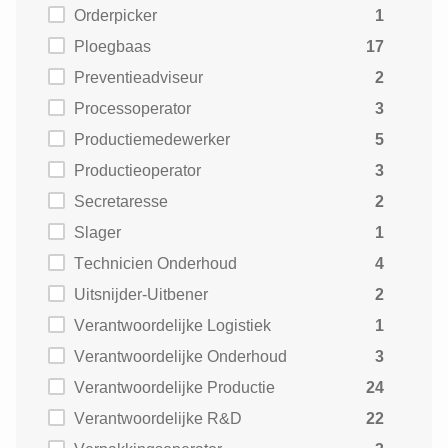
Orderpicker
1
Ploegbaas
17
Preventieadviseur
2
Processoperator
3
Productiemedewerker
5
Productieoperator
3
Secretaresse
2
Slager
1
Technicien Onderhoud
4
Uitsnijder-Uitbener
2
Verantwoordelijke Logistiek
1
Verantwoordelijke Onderhoud
3
Verantwoordelijke Productie
24
Verantwoordelijke R&D
22