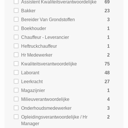
Assistent Kwaliteitsverantwoordelijke
69
Bakker
23
Bereider Van Grondstoffen
3
Boekhouder
1
Chauffeur - Leverancier
1
Heftruckchauffeur
1
Hr Medewerker
2
Kwaliteitsverantwoordelijke
75
Laborant
48
Leerkracht
27
Magazijnier
1
Milieuverantwoordelijke
4
Onderhoudsmedewerker
3
Opleidingsverantwoordelijke / Hr
2
Manager