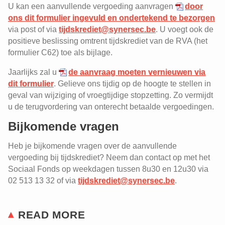
U kan een aanvullende vergoeding aanvragen
door
118.3)
ons dit formulier ingevuld en ondertekend te bezorgen
Aanvullende vergoeding bij langdurige
via post of via
tijdskrediet@synersec.be
. U voegt ook de
ziekte voor arbeiders uit de
positieve beslissing omtrent tijdskrediet van de RVA (het
bakkerijsector (PC 118.3)
formulier C62) toe als bijlage.
Een tussenkomst voor kinderopvang
Jaarlijks zal u
de aanvraag moeten vernieuwen via
Tijdelijke werkloosheid (arbeiders
bakkerijsector)
dit formulier
. Gelieve ons tijdig op de hoogte te stellen in
geval van wijziging of vroegtijdige stopzetting. Zo vermijdt
Vergoeding na ontslag (bakkerij-
u de terugvordering van onterecht betaalde vergoedingen.
arbeiders)
Bijkomende vragen
Syndicale premie arbeiders bakkerij
Heb je bijkomende vragen over de aanvullende
vergoeding bij tijdskrediet? Neem dan contact op met het
Sociaal Fonds op weekdagen tussen 8u30 en 12u30 via
02 513 13 32 of via
tijdskrediet@synersec.be
.
READ MORE