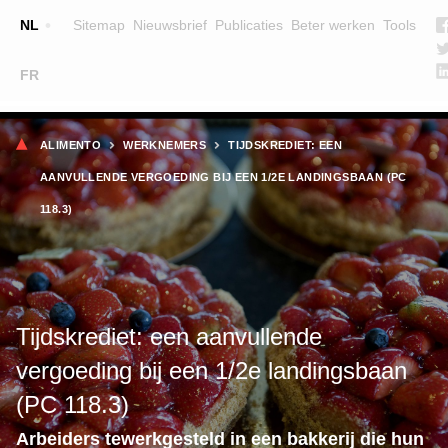
Top
NL
Sitemap
Nieuwsbrief
Publicaties
Beter werken
Tools
☰
FR
Main
OPLEIDINGEN
ZOEK EEN OPLEIDING
Kruimelpad
navigation
ALIMENTO
WERKNEMERS
TIJDSKREDIET: EEN
LESGEVERS
AANVULLENDE VERGOEDING BIJ EEN 1/2E LANDINGSBAAN (PC
WIE ZIJN WE
118.3)
TEAM
CONTACT
Tijdskrediet: een aanvullende
vergoeding bij een 1/2e landingsbaan
(PC 118.3)
Arbeiders tewerkgesteld in een bakkerij die hun