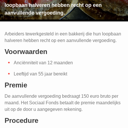
loopbaan halveren hebben recht op een
aanvullende vergoeding.
Arbeiders tewerkgesteld in een bakkerij die hun loopbaan
halveren hebben recht op een aanvullende vergoeding.
Tijdskrediet: een aanvullende
vergoeding bij een 1/5e landingsbaan
Voorwaarden
(PC 220)
Een tussenkomst voor kinderopvang
Tijdskrediet: een aanvullende
Anciënniteit van 12 maanden
vergoeding bij een 1/5e landingsbaan
(PC 220)
Leeftijd van 55 jaar bereikt
Tijdskrediet: een aanvullende
Premie
vergoeding bij een 1/5e landingsbaan
(PC 118.3)
De aanvullende vergoeding bedraagt 150 euro bruto per
Een tussenkomst voor kinderopvang
Stelsel van werkloosheid met
maand. Het Sociaal Fonds betaalt de premie maandelijks
bedrijfstoeslag (SWT) voor arbeiders
uit op de door u aangegeven rekening.
Een tussenkomst voor kinderopvang
uit de bakkerijsector (PC 118.3)
Procedure
Het aanvullend pensioen voor
arbeiders uit de bakkerijsector (PC