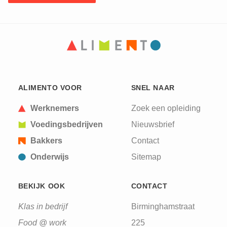
CAPTCHA
This question is for testing whether or not you are
ALIMENTO VOOR
SNEL NAAR
a human visitor and to prevent automated spam
submissions.
Werknemers
Zoek een opleiding
Voedingsbedrijven
Nieuwsbrief
Bakkers
Contact
Onderwijs
Sitemap
BEKIJK OOK
CONTACT
Klas in bedrijf
Birminghamstraat
Food @ work
225