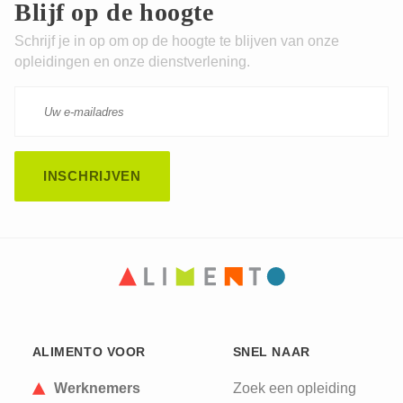
Blijf op de hoogte
Schrijf je in op om op de hoogte te blijven van onze
opleidingen en onze dienstverlening.
CAPTCHA
This question is for testing whether or not you are
ALIMENTO VOOR
SNEL NAAR
a human visitor and to prevent automated spam
submissions.
Werknemers
Zoek een opleiding