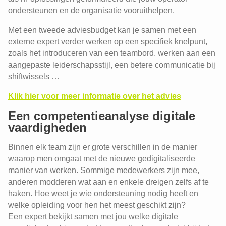
ondersteunen en de organisatie vooruithelpen.
Met een tweede adviesbudget kan je samen met een
externe expert verder werken op een specifiek knelpunt,
zoals het introduceren van een teambord, werken aan een
aangepaste leiderschapsstijl, een betere communicatie bij
shiftwissels …
Werken aan digitale en technische
vaardigheden
Klik hier voor meer informatie over het advies
Hoe leidinggeven in een digitale
Een competentieanalyse digitale
omgeving?
vaardigheden
Werkinstructies en kennisoverdracht
Onderzoek en ontwikkeling over
Binnen elk team zijn er grote verschillen in de manier
digitalisering
waarop men omgaat met de nieuwe gedigitaliseerde
manier van werken. Sommige medewerkers zijn mee,
anderen modderen wat aan en enkele dreigen zelfs af te
haken. Hoe weet je wie ondersteuning nodig heeft en
welke opleiding voor hen het meest geschikt zijn?
Een expert bekijkt samen met jou welke digitale