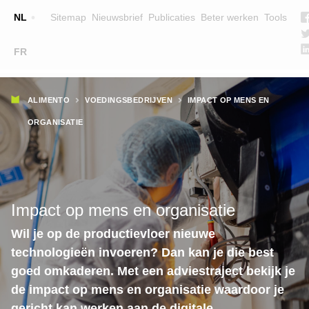
Top
NL
Sitemap
Nieuwsbrief
Publicaties
Beter werken
Tools
☰
FR
Main
OPLEIDINGEN
ZOEK EEN OPLEIDING
Kruimelpad
navigation
ALIMENTO
VOEDINGSBEDRIJVEN
IMPACT OP MENS EN
LESGEVERS
ORGANISATIE
WIE ZIJN WE
TEAM
CONTACT
Impact op mens en organisatie
Wil je op de productievloer nieuwe
technologieën invoeren? Dan kan je die best
goed omkaderen. Met een adviestraject bekijk je
de impact op mens en organisatie waardoor je
gericht kan werken aan de digitale