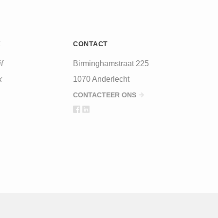
CAPTCHA
K
CONTACT
his question is for testing whether or not
f
Birminghamstraat 225
you are a human visitor and to prevent
automated spam submissions.
k
1070 Anderlecht
CONTACTEER ONS