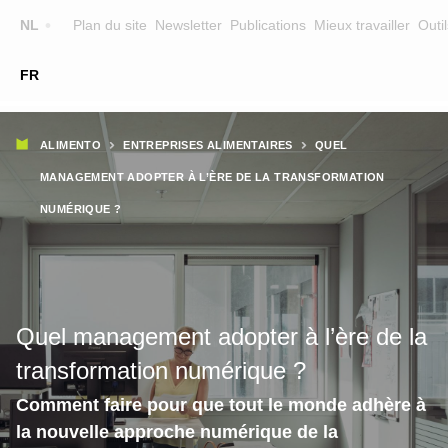
Top
NL
Plan du site
Newsletter
Publications
Mieux travailler
Outil
☰
FR
Main
FORMATION
CHERCHER UNE FORMATION
Fil
navigation
ALIMENTO
ENTREPRISES ALIMENTAIRES
QUEL
FORMATEURS
d'Ariane
MANAGEMENT ADOPTER À L’ÈRE DE LA TRANSFORMATION
SUR ALIMENTO
NUMÉRIQUE ?
EQUIPE
CONTACT
Quel management adopter à l’ère de la
transformation numérique ?
Comment faire pour que tout le monde adhère à
la nouvelle approche numérique de la