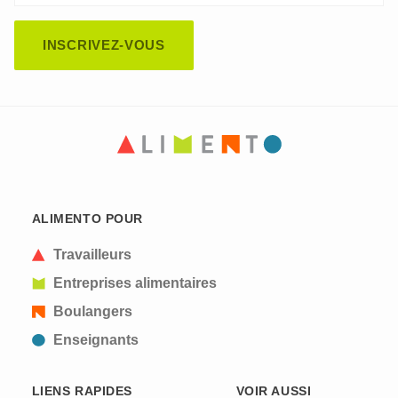
CAPTCHA
This question is for testing whether or not you are
ALIMENTO POUR
a human visitor and to prevent automated spam
submissions.
Travailleurs
Entreprises alimentaires
Boulangers
Enseignants
LIENS RAPIDES
VOIR AUSSI