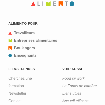
CAPTCHA
This question is for testing whether or not you are
ALIMENTO POUR
a human visitor and to prevent automated spam
submissions.
Travailleurs
Entreprises alimentaires
Boulangers
Enseignants
LIENS RAPIDES
VOIR AUSSI
Cherchez une
Food @ work
formation
Le Fonds de carrière
Newsletter
Liens utiles
Contact
Accueil efficace