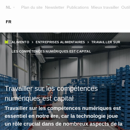
Top
NL
Plan du site
Newsletter
Publications
Mieux travailler
Outil
☰
FR
Main
FORMATION
CHERCHER UNE FORMATION
Fil
navigation
ALIMENTO
ENTREPRISES ALIMENTAIRES
TRAVAILLER SUR
FORMATEURS
d'Ariane
LES COMPÉTENCES NUMÉRIQUES EST CAPITAL
SUR ALIMENTO
EQUIPE
CONTACT
Travailler sur les compétences
numériques est capital
Travailler sur les compétences numériques est
essentiel en notre ère, car la technologie joue
un rôle crucial dans de nombreux aspects de la