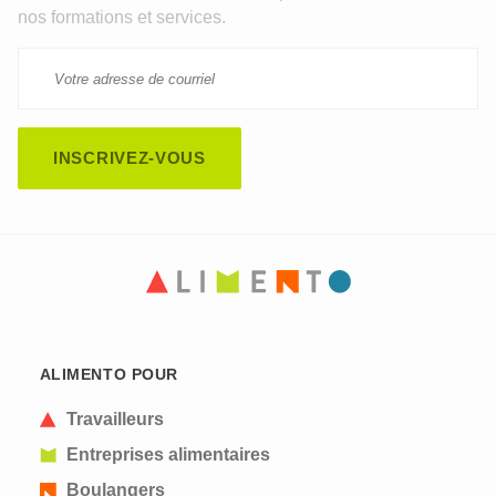
nos formations et services.
CAPTCHA
This question is for testing whether or not you are
ALIMENTO POUR
a human visitor and to prevent automated spam
submissions.
Travailleurs
Entreprises alimentaires
Boulangers