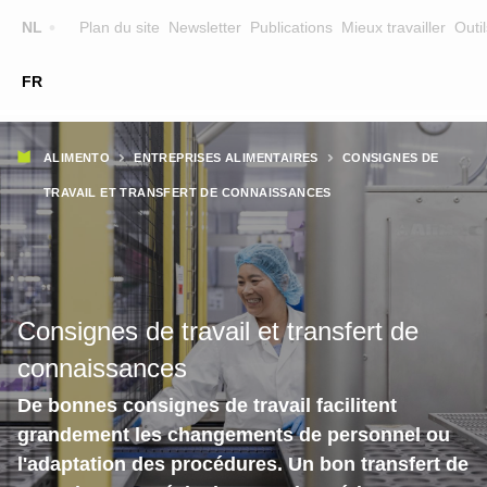
Top
NL
Plan du site
Newsletter
Publications
Mieux travailler
Outil
☰
FR
Main
FORMATION
CHERCHER UNE FORMATION
Fil
navigation
ALIMENTO
ENTREPRISES ALIMENTAIRES
CONSIGNES DE
FORMATEURS
d'Ariane
TRAVAIL ET TRANSFERT DE CONNAISSANCES
SUR ALIMENTO
EQUIPE
CONTACT
Consignes de travail et transfert de
connaissances
De bonnes consignes de travail facilitent
grandement les changements de personnel ou
l'adaptation des procédures. Un bon transfert de