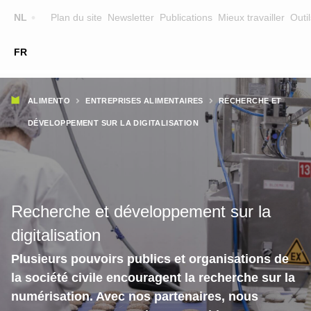
Top
NL
Plan du site
Newsletter
Publications
Mieux travailler
Outil
☰
FR
Main
FORMATION
CHERCHER UNE FORMATION
Fil
navigation
ALIMENTO
ENTREPRISES ALIMENTAIRES
RECHERCHE ET
FORMATEURS
d'Ariane
DÉVELOPPEMENT SUR LA DIGITALISATION
SUR ALIMENTO
EQUIPE
CONTACT
Recherche et développement sur la
digitalisation
Plusieurs pouvoirs publics et organisations de
la société civile encouragent la recherche sur la
numérisation. Avec nos partenaires, nous