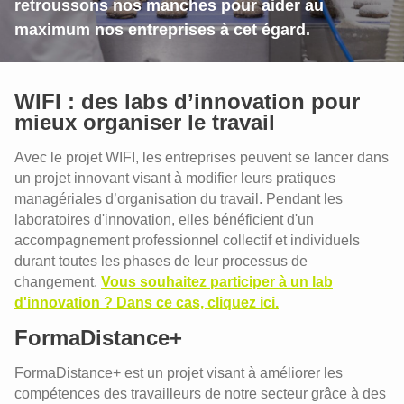
Une digitalisation réussie avec vos
retroussons nos manches pour aider au
travailleurs
maximum nos entreprises à cet égard.
Travailler sur les compétences
numériques est capital
Quel management adopter à l’ère de la
WIFI : des labs d’innovation pour
transformation numérique ?
mieux organiser le travail
Consignes de travail et transfert de
connaissances
Avec le projet WIFI, les entreprises peuvent se lancer dans
un projet innovant visant à modifier leurs pratiques
Le Digital Learning Scan
managériales d’organisation du travail. Pendant les
laboratoires d'innovation, elles bénéficient d'un
accompagnement professionnel collectif et individuels
durant toutes les phases de leur processus de
changement.
Vous souhaitez participer à un lab
d'innovation ? Dans ce cas, cliquez ici.
FormaDistance+
FormaDistance+ est un projet visant à améliorer les
compétences des travailleurs de notre secteur grâce à des