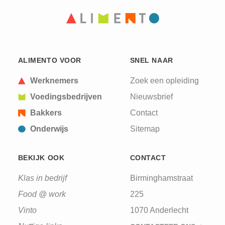
CAPTCHA
This question is for testing whether or not you are
ALIMENTO VOOR
SNEL NAAR
a human visitor and to prevent automated spam
submissions.
Werknemers
Zoek een opleiding
Voedingsbedrijven
Nieuwsbrief
Bakkers
Contact
Onderwijs
Sitemap
BEKIJK OOK
CONTACT
Klas in bedrijf
Birminghamstraat
Food @ work
225
Vinto
1070 Anderlecht