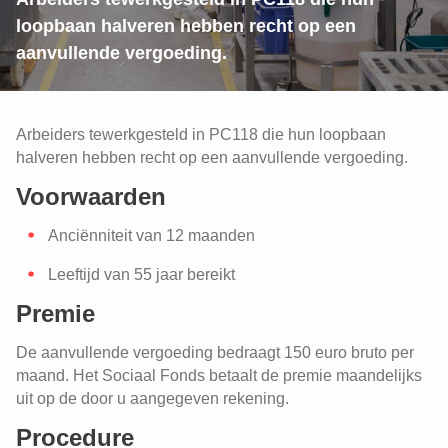
loopbaan halveren hebben recht op een
aanvullende vergoeding.
Arbeiders tewerkgesteld in PC118 die hun loopbaan
halveren hebben recht op een aanvullende vergoeding.
Stelsel van werkloosheid met
bedrijfstoeslag (SWT) voor arbeiders
Voorwaarden
uit de voedingssector (PC 118)
Het aanvullend pensioen voor
Een tussenkomst voor kinderopvang
Anciënniteit van 12 maanden
arbeiders uit de voedingssector (PC
118)
Leeftijd van 55 jaar bereikt
Een tussenkomst voor kinderopvang
Tijdskrediet: een aanvullende
Premie
vergoeding bij een 1/5e landingsbaan
Een tussenkomst voor kinderopvang
(PC 118)
De aanvullende vergoeding bedraagt 150 euro bruto per
Aanvullende vergoeding bij langdurige
maand. Het Sociaal Fonds betaalt de premie maandelijks
ziekte voor arbeiders uit de
uit op de door u aangegeven rekening.
voedingssector (PC 118)
Procedure
Een tussenkomst voor kinderopvang