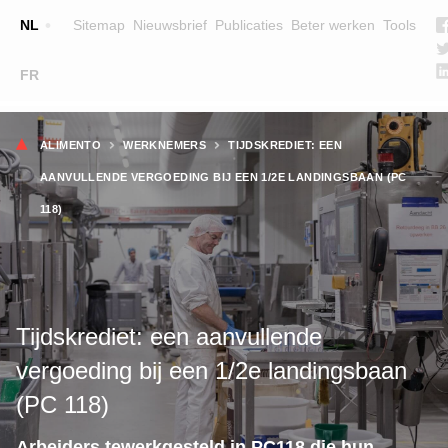
Top
NL
Sitemap
Nieuwsbrief
Publicaties
Beter werken
Tools
☰
FR
Main
OPLEIDINGEN
ZOEK EEN OPLEIDING
Kruimelpad
navigation
ALIMENTO
WERKNEMERS
TIJDSKREDIET: EEN
LESGEVERS
AANVULLENDE VERGOEDING BIJ EEN 1/2E LANDINGSBAAN (PC
WIE ZIJN WE
118)
TEAM
CONTACT
Tijdskrediet: een aanvullende
vergoeding bij een 1/2e landingsbaan
(PC 118)
Arbeiders tewerkgesteld in PC118 die hun