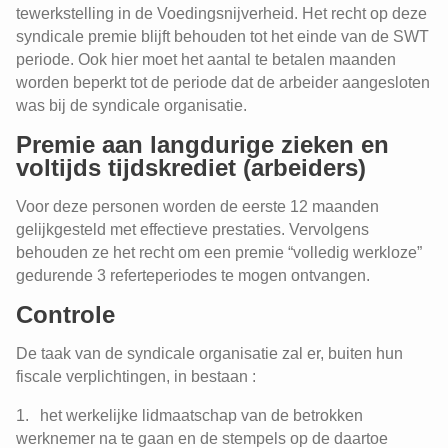
tewerkstelling in de Voedingsnijverheid. Het recht op deze
syndicale premie blijft behouden tot het einde van de SWT
periode. Ook hier moet het aantal te betalen maanden
worden beperkt tot de periode dat de arbeider aangesloten
was bij de syndicale organisatie.
Premie aan langdurige zieken en
voltijds tijdskrediet (arbeiders)
Voor deze personen worden de eerste 12 maanden
gelijkgesteld met effectieve prestaties. Vervolgens
behouden ze het recht om een premie “volledig werkloze”
Stelsel van werkloosheid met
gedurende 3 referteperiodes te mogen ontvangen.
bedrijfstoeslag (SWT) voor arbeiders
uit de voedingssector (PC 118)
Controle
Tijdskrediet: een aanvullende
Een tussenkomst voor kinderopvang
vergoeding bij een 1/2e landingsbaan
De taak van de syndicale organisatie zal er, buiten hun
(PC 118)
fiscale verplichtingen, in bestaan :
Een tussenkomst voor kinderopvang
Het aanvullend pensioen voor
het werkelijke lidmaatschap van de betrokken
arbeiders uit de voedingssector (PC
Een tussenkomst voor kinderopvang
118)
werknemer na te gaan en de stempels op de daartoe