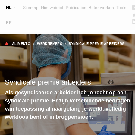
Top
NL
Sitemap
Nieuwsbrief
Publicaties
Beter werken
Tools
☰
FR
Main
OPLEIDINGEN
ZOEK EEN OPLEIDING
Kruimelpad
navigation
ALIMENTO
WERKNEMERS
SYNDICALE PREMIE ARBEIDERS
LESGEVERS
WIE ZIJN WE
TEAM
Syndicale premie arbeiders
CONTACT
Als gesyndiceerde arbeider heb je recht op een
syndicale premie. Er zijn verschillende bedragen
van toepassing al naargelang je werkt, volledig
werkloos bent of in brugpensioen.