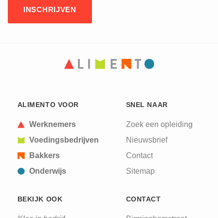
CAPTCHA
This question is for testing whether or not you are
ALIMENTO VOOR
SNEL NAAR
a human visitor and to prevent automated spam
submissions.
Werknemers
Zoek een opleiding
Voedingsbedrijven
Nieuwsbrief
Bakkers
Contact
Onderwijs
Sitemap
BEKIJK OOK
CONTACT