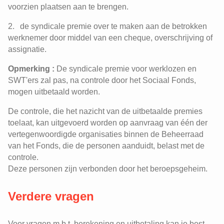
voorzien plaatsen aan te brengen.
Tijdskrediet: een aanvullende
vergoeding bij een 1/5e landingsbaan
de syndicale premie over te maken aan de betrokken
(PC 118)
werknemer door middel van een cheque, overschrijving of
Aanvullende vergoeding bij langdurige
assignatie.
ziekte voor arbeiders uit de
voedingssector (PC 118)
Opmerking :
De syndicale premie voor werklozen en
Een tussenkomst voor kinderopvang
SWT'ers zal pas, na controle door het Sociaal Fonds,
mogen uitbetaald worden.
De controle, die het nazicht van de uitbetaalde premies
toelaat, kan uitgevoerd worden op aanvraag van één der
vertegenwoordigde organisaties binnen de Beheerraad
van het Fonds, die de personen aanduidt, belast met de
controle.
Deze personen zijn verbonden door het beroepsgeheim.
Verdere vragen
Voor vragen m.b.t. berekening en uitbetaling kan je best