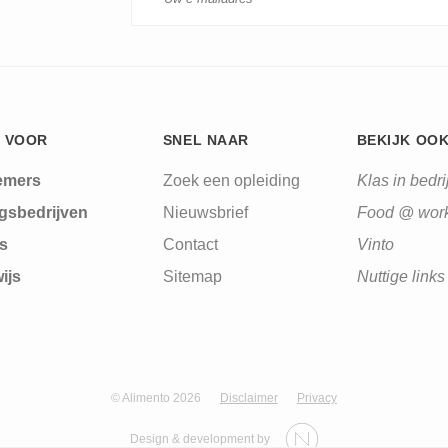
 VOOR
SNEL NAAR
BEKIJK OO
emers
Zoek een opleiding
Klas in bedrij
gsbedrijven
Nieuwsbrief
Food @ wor
s
Contact
Vinto
ijs
Sitemap
Nuttige links
© Alimento 2026
Disclaimer
Privacy
Design & development by