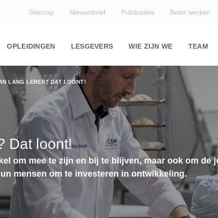
Top
Sitemap
Nieuwsbrief
Publicaties
Beter werken
Main
navigation
OPLEIDINGEN
LESGEVERS
WIE ZIJN WE
TEAM
AN LANG LEREN? DAT LOONT!
 Dat loont!
kel om mee te zijn en bij te blijven, maar ook om de 
hun mensen om te investeren in ontwikkeling.