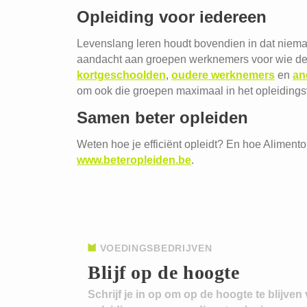
Opleiding voor iedereen
Levenslang leren houdt bovendien in dat nieman
aandacht aan groepen werknemers voor wie de 
kortgeschoolden
,
oudere werknemers
en
an
om ook die groepen maximaal in het opleidings
Samen beter opleiden
Weten hoe je efficiënt opleidt? En hoe Alimento
www.beteropleiden.be
.
VOEDINGSBEDRIJVEN
Blijf op de hoogte
Schrijf je in op om op de hoogte te blijven