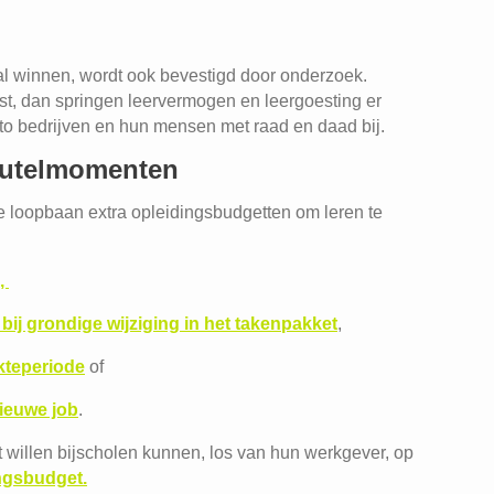
al winnen, wordt ook bevestigd door onderzoek.
t, dan springen leervermogen en leergoesting er
mento bedrijven en hun mensen met raad en daad bij.
leutelmomenten
e loopbaan extra opleidingsbudgetten om leren te
,
 bij grondige wijziging in het takenpakket
,
kteperiode
of
nieuwe job
.
 willen bijscholen kunnen, los van hun werkgever, op
T
ingsbudget.