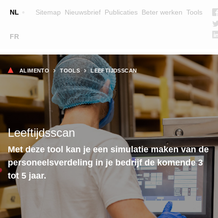
Top
NL
Sitemap
Nieuwsbrief
Publicaties
Beter werken
Tools
☰
FR
Main
OPLEIDINGEN
ZOEK EEN OPLEIDING
Kruimelpad
navigation
ALIMENTO
TOOLS
LEEFTIJDSSCAN
LESGEVERS
WIE ZIJN WE
TEAM
Leeftijdsscan
CONTACT
Met deze tool kan je een simulatie maken van de
personeelsverdeling in je bedrijf de komende 3
tot 5 jaar.