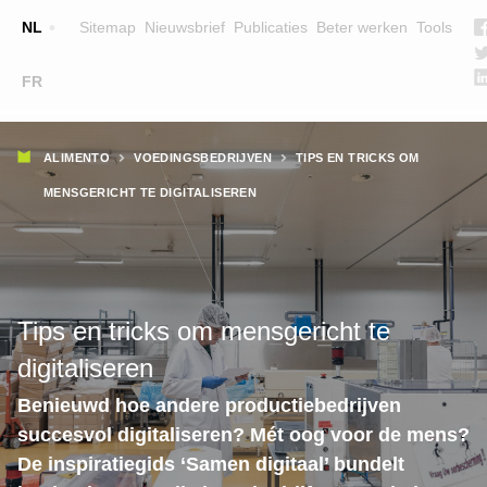
Top
NL
Sitemap
Nieuwsbrief
Publicaties
Beter werken
Tools
☰
FR
Main
OPLEIDINGEN
ZOEK EEN OPLEIDING
Kruimelpad
navigation
ALIMENTO
VOEDINGSBEDRIJVEN
TIPS EN TRICKS OM
LESGEVERS
MENSGERICHT TE DIGITALISEREN
WIE ZIJN WE
TEAM
CONTACT
Tips en tricks om mensgericht te
digitaliseren
Benieuwd hoe andere productiebedrijven
succesvol digitaliseren? Mét oog voor de mens?
De inspiratiegids ‘Samen digitaal’ bundelt