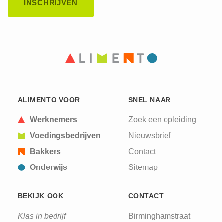
CAPTCHA
This question is for testing whether or not you are
ALIMENTO VOOR
SNEL NAAR
a human visitor and to prevent automated spam
submissions.
Werknemers
Zoek een opleiding
Voedingsbedrijven
Nieuwsbrief
Bakkers
Contact
Onderwijs
Sitemap
BEKIJK OOK
CONTACT
Klas in bedrijf
Birminghamstraat