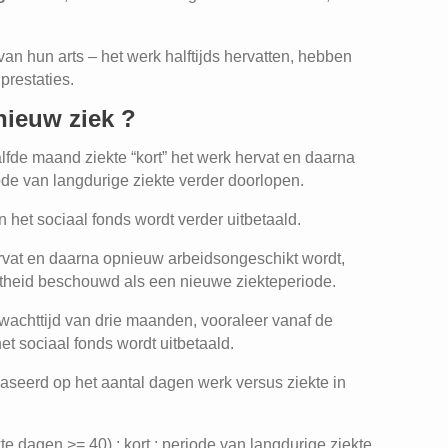
an hun arts – het werk halftijds hervatten, hebben
prestaties.
nieuw ziek ?
alfde maand ziekte “kort” het werk hervat en daarna
ode van langdurige ziekte verder doorlopen.
het sociaal fonds wordt verder uitbetaald.
hervat en daarna opnieuw arbeidsongeschikt wordt,
theid beschouwd als een nieuwe ziekteperiode.
achttijd van drie maanden, vooraleer vanaf de
t sociaal fonds wordt uitbetaald.
baseerd op het aantal dagen werk versus ziekte in
e dagen >= 40) : kort : periode van langdurige ziekte