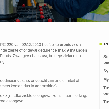
R
C 220 van 02/12/2013 heeft elke
arbeider en
urige ziekte of ongeval gedurende
max 9 maanden
l Fonds. Zwangerschapsrust, beroepsziekten en
St
ing.
be
Sy
My
voedingsindustrie, ongeacht zijn anciënniteit of
nemers komen dus in aanmerking).
Tu
ou
ek zijn. Elke ziekte of ongeval komt in aanmerking,
rbeidsongeval.
Tu