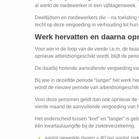
al werkt de medewerker in een vijfdagenweek.
Deeltijdsen en medewerkers die – na toelating v
recht op deze vergoeding in verhouding tot hun 
Werk hervatten en daarna op
Voor wie in de loop van de vierde t.e.m. de twa
opnieuw arbeidsongeschikt wordt, blijft de peri
De daarbij horende aanvullende vergoeding van 
Bij wie in dezelfde periode “langer” het werk 
wordt de nieuwe periode van arbeidsongeschik
Voor deze personen geldt dan ook opnieuw de w
vierde maand de aanvullende vergoeding van he
Het onderscheid tussen “kort” en “langer” is ge
één kwartaalaangifte bij de ziekteverzekering.
aantal gewerkte dagen < 40 (en aantal ziekt