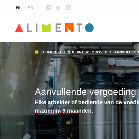
NL
FR
Kruimelpad
ALIMENTO
VOEDINGSBEDRIJVEN
AANVULLEND
Aanvullende vergoeding 
Elke arbeider of bediende van de voedin
maximum 9 maanden.