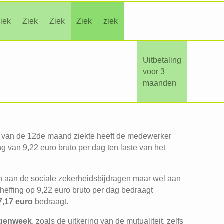
iek
Ziek
Ziek
Ziek
ziek
Uitbetaling
voor 3
maanden
ag van de 12de maand ziekte heeft de medewerker
 van 9,22 euro bruto per dag ten laste van het
T
n aan de sociale zekerheidsbijdragen maar wel aan
heffing op 9,22 euro bruto per dag bedraagt
7,17 euro
bedraagt.
agenweek
, zoals de uitkering van de mutualiteit, zelfs