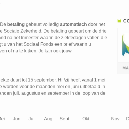
..
C
 De
betaling
gebeurt volledig
automatisch
door het
 Sociale Zekerheid. De betaling gebeurt om de drie
and na het trimester waarin de ziektedagen vallen die
t u van het Sociaal Fonds een brief waarin u
n of na te kijken. Je kan ook jouw
MA
kte duurt tot 15 september. Hij/zij heeft vanaf 1 mei
e worden voor de maanden mei en juni uitbetaald in
nden juli, augustus en september in de loop van de
ei
Jun
Jul
Aug
Sept
Okt
Nov
D