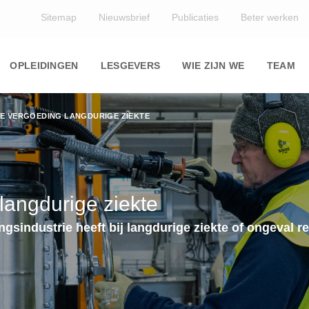
Top
Sitemap
Nieuwsbrief
Publicaties
Beter werken
Main
navigation
OPLEIDINGEN
LESGEVERS
WIE ZIJN WE
TEAM
E VERGOEDING LANGDURIGE ZIEKTE
langdurige ziekte
gsindustrie heeft bij langdurige ziekte of ongeval r