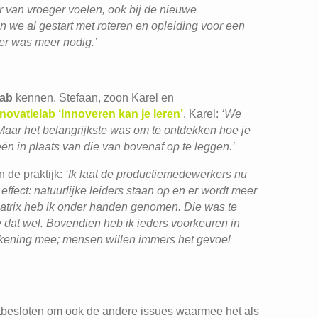
 van vroeger voelen, ook bij de nieuwe
e al gestart met roteren en opleiding voor een
er was meer nodig.’
lab
kennen. Stefaan, zoon Karel en
novatielab ‘Innoveren kan je leren’
. Karel:
‘We
Maar het belangrijkste was om te ontdekken hoe je
ën in plaats van die van bovenaf op te leggen.’
n de praktijk:
‘Ik laat de productiemedewerkers nu
ffect: natuurlijke leiders staan op en er wordt meer
atrix heb ik onder handen genomen. Die was te
e dat wel. Bovendien heb ik ieders voorkeuren in
rekening mee; mensen willen immers het gevoel
T
 vastbesloten om ook de andere issues waarmee het als