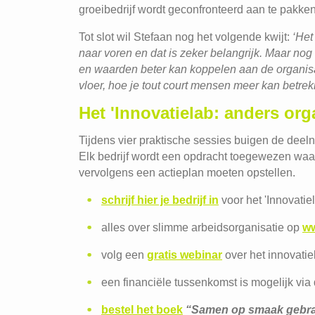
groeibedrijf wordt geconfronteerd aan te pakken
Tot slot wil Stefaan nog het volgende kwijt:
‘Het
naar voren en dat is zeker belangrijk. Maar nog b
en waarden beter kan koppelen aan de organisat
vloer, hoe je tout court mensen meer kan betrek
Het 'Innovatielab: anders org
Tijdens vier praktische sessies buigen de deel
Elk bedrijf wordt een opdracht toegewezen waa
vervolgens een actieplan moeten opstellen.
schrijf hier je bedrijf in
voor het 'Innovatie
alles over slimme arbeidsorganisatie op
ww
volg een
gratis webinar
over het innovatie
een financiële tussenkomst is mogelijk via
bestel het boek
“Samen op smaak gebrac