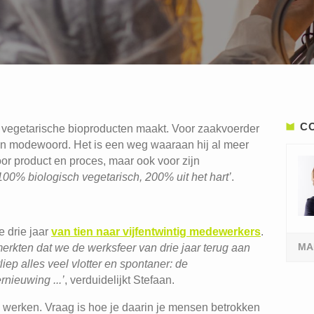
C
t vegetarische bioproducten maakt. Voor zaakvoerder
 modewoord. Het is een weg waaraan hij al meer
oor product en proces, maar ook voor zijn
100% biologisch vegetarisch, 200% uit het hart’
.
e drie jaar
van tien naar vijfentwintig medewerkers
.
MA
erkten dat we de werksfeer van drie jaar terug aan
iep alles veel vlotter en spontaner: de
nieuwing ...’
, verduidelijkt Stefaan.
e werken. Vraag is hoe je daarin je mensen betrokken