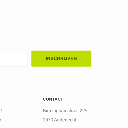
K
CONTACT
f
Birminghamstraat 225
k
1070 Anderlecht