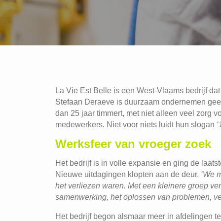
La Vie Est Belle is een West-Vlaams bedrijf da
Stefaan Deraeve is duurzaam ondernemen geen
dan 25 jaar timmert, met niet alleen veel zorg v
medewerkers. Niet voor niets luidt hun slogan
‘
Werksfeer van vroeger zoek
Het bedrijf is in volle expansie en ging de laatst
Nieuwe uitdagingen klopten aan de deur.
‘We m
het verliezen waren. Met een kleinere groep verl
samenwerking, het oplossen van problemen, ver
Het bedrijf begon alsmaar meer in afdelingen t