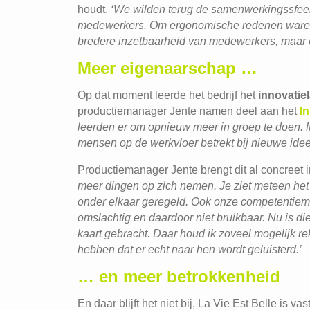
houdt.
‘We wilden terug de samenwerkingssfeer
medewerkers. Om ergonomische redenen waren w
bredere inzetbaarheid van medewerkers, maar 
Meer eigenaarschap …
Op dat moment leerde het bedrijf het
innovatie
productiemanager Jente namen deel aan het
In
leerden er om opnieuw meer in groep te doen. 
mensen op de werkvloer betrekt bij nieuwe idee
Productiemanager Jente brengt dit al concreet i
meer dingen op zich nemen. Je ziet meteen het e
onder elkaar geregeld. Ook onze competentiem
omslachtig en daardoor niet bruikbaar. Nu is di
kaart gebracht. Daar houd ik zoveel mogelijk 
hebben dat er echt naar hen wordt geluisterd.’
… en meer betrokkenheid
En daar blijft het niet bij, La Vie Est Belle is