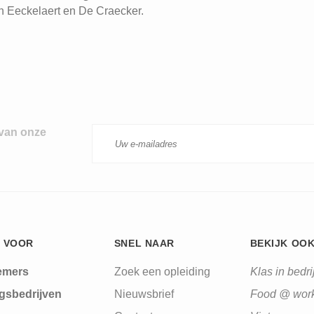
n Eeckelaert en De Craecker.
 van onze
 VOOR
SNEL NAAR
BEKIJK OO
emers
Zoek een opleiding
Klas in bedrij
gsbedrijven
Nieuwsbrief
Food @ wor