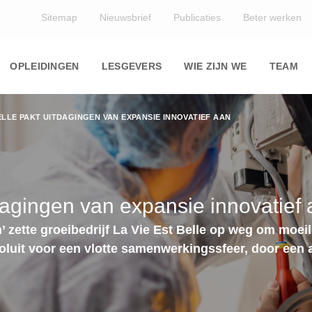
Top
Sitemap
Nieuwsbrief
Publicaties
Beter werken
Main
navigation
OPLEIDINGEN
LESGEVERS
WIE ZIJN WE
TEAM
BELLE PAKT UITDAGINGEN VAN EXPANSIE INNOVATIEF AAN
tdagingen van expansie innovatief
n’ zette groeibedrijf La Vie Est Belle op weg om moe
 voluit voor een vlotte samenwerkingssfeer, door ee