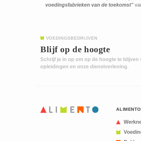
voedingsfabrieken van de toekomst”
va
VOEDINGSBEDRIJVEN
Blijf op de hoogte
Schrijf je in op om op de hoogte te blijven
opleidingen en onze dienstverlening.
ALIMENTO
Werkn
Voedin