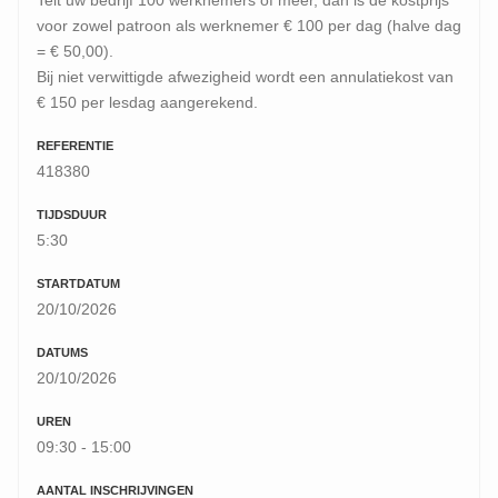
Telt uw bedrijf 100 werknemers of meer, dan is de kostprijs
voor zowel patroon als werknemer € 100 per dag (halve dag
= € 50,00).
Bij niet verwittigde afwezigheid wordt een annulatiekost van
€ 150 per lesdag aangerekend.
REFERENTIE
418380
TIJDSDUUR
5:30
STARTDATUM
20/10/2026
DATUMS
20/10/2026
UREN
09:30 - 15:00
AANTAL INSCHRIJVINGEN