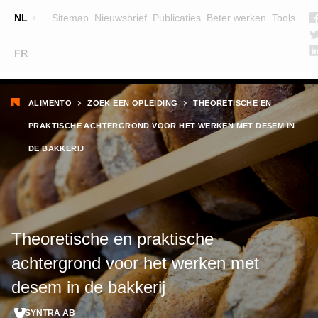
Top
NL
Sitemap
Nieuwsbrief
Publicaties
Beter werken
Tools
☰
FR
Main
OPLEIDINGEN
ZOEK EEN OPLEIDING
Kruimelpad
navigation
ALIMENTO
ZOEK EEN OPLEIDING
THEORETISCHE EN
LESGEVERS
PRAKTISCHE ACHTERGROND VOOR HET WERKEN MET DESEM IN
WIE ZIJN WE
DE BAKKERIJ
TEAM
CONTACT
Theoretische en praktische
achtergrond voor het werken met
desem in de bakkerij
SYNTRA AB