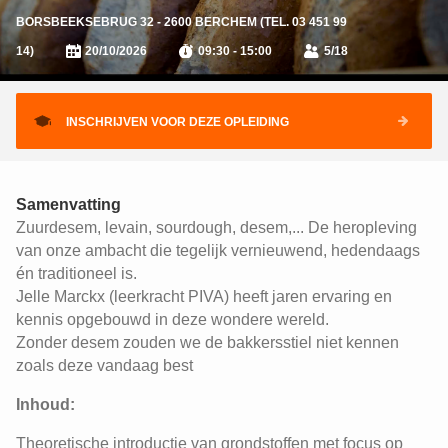
BORSBEEKSEBRUG 32 - 2600 BERCHEM (TEL. 03 451 99
14)
20/10/2026
09:30 - 15:00
5/18
INSCHRIJVEN VOOR DEZE OPLEIDING
Samenvatting
Zuurdesem, levain, sourdough, desem,... De heropleving
van onze ambacht die tegelijk vernieuwend, hedendaags
én traditioneel is.
Jelle Marckx (leerkracht PIVA) heeft jaren ervaring en
kennis opgebouwd in deze wondere wereld.
Zonder desem zouden we de bakkersstiel niet kennen
zoals deze vandaag best
Inhoud:
Theoretische introductie van grondstoffen met focus op