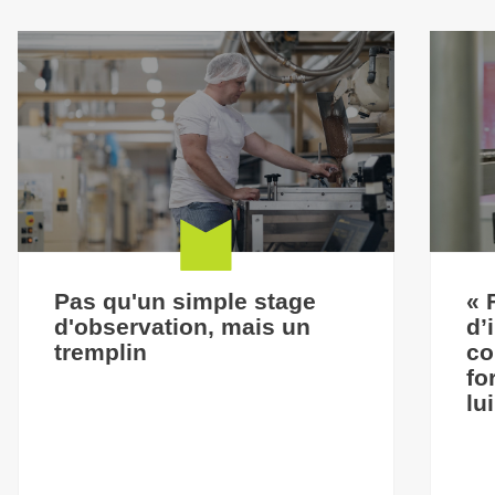
Pas qu'un simple stage
« 
d'observation, mais un
d’
tremplin
co
fo
lu