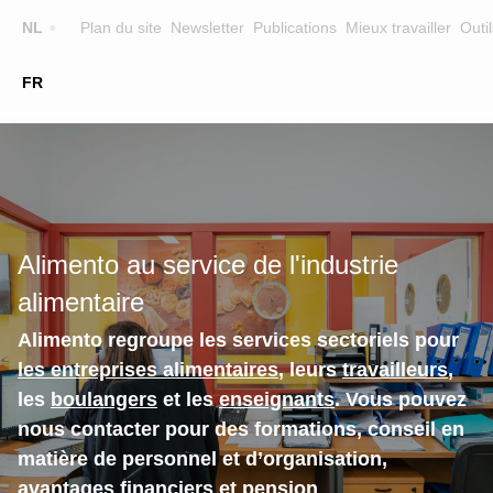
Top
NL
Plan du site
Newsletter
Publications
Mieux travailler
Outil
☰
FR
Main
FORMATION
CHERCHER UNE FORMATION
navigation
FORMATEURS
SUR ALIMENTO
Alimento au service de l'industrie
EQUIPE
alimentaire
CONTACT
Alimento regroupe les services sectoriels pour
les entreprises alimentaires
, leurs
travailleurs
,
les
boulangers
et les
enseignants
. Vous pouvez
nous contacter pour des formations, conseil en
matière de personnel et d’organisation,
avantages financiers et pension