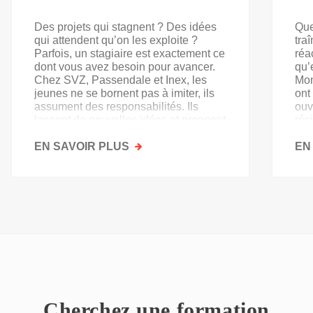
Des projets qui stagnent ? Des idées
Que
qui attendent qu’on les exploite ?
tra
Parfois, un stagiaire est exactement ce
réa
dont vous avez besoin pour avancer.
qu’
Chez SVZ, Passendale et Inex, les
Mon
jeunes ne se bornent pas à imiter, ils
ont
assument des responsabilités. Ils
ouv
lancent de nouvelles idées et prennent
rés
goût au secteur.
acq
EN SAVOIR PLUS
SUR
EN
PAS
QU'UN
SIMPLE
STAGE
D'OBSERVATION,
MAIS
UN
TREMPLIN
Cherchez une formation