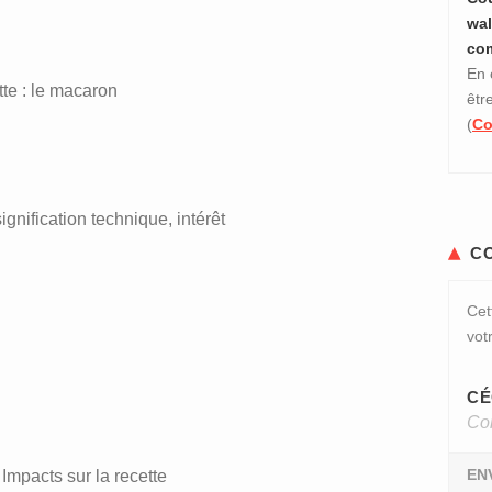
wal
co
En 
te : le macaron
êtr
(
Co
signification technique, intérêt
C
Cet
vot
CÉ
Con
EN
Impacts sur la recette