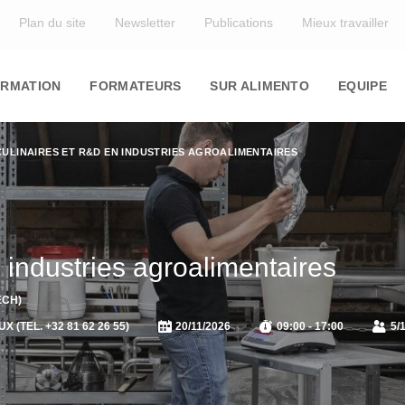
Top
Plan du site
Newsletter
Publications
Mieux travailler
in
igation
RMATION
FORMATEURS
SUR ALIMENTO
EQUIPE
CULINAIRES ET R&D EN INDUSTRIES AGROALIMENTAIRES
 industries agroalimentaires
ECH)
(TEL. +32 81 62 26 55)
20/11/2026
09:00 - 17:00
5/