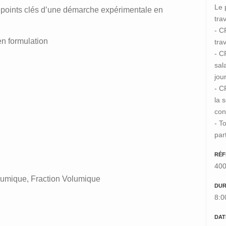
Le 
les points clés d’une démarche expérimentale en
trav
- C
n formulation
trav
- C
sal
jou
- C
la 
con
- T
par
RÉF
40
umique, Fraction Volumique
DUR
8:0
DAT