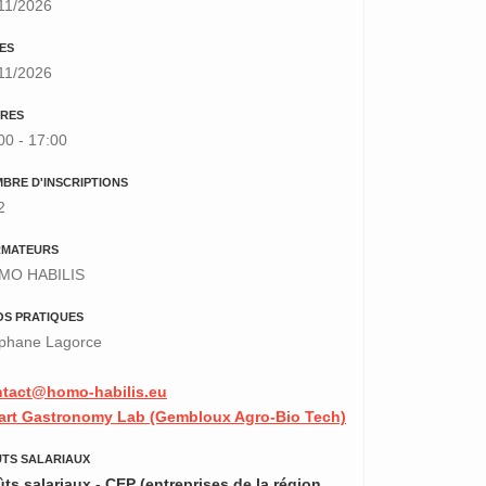
11/2026
ES
11/2026
RES
00 - 17:00
BRE D'INSCRIPTIONS
2
RMATEURS
MO HABILIS
OS PRATIQUES
phane Lagorce
ntact@homo-habilis.eu
rt Gastronomy Lab (Gembloux Agro-Bio Tech)
TS SALARIAUX
ts salariaux - CEP (entreprises de la région