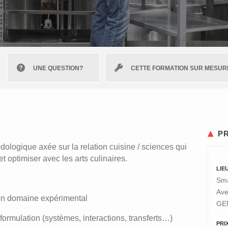
UNE QUESTION?
CETTE FORMATION SUR MESUR
P
ologique axée sur la relation cuisine / sciences qui
t optimiser avec les arts culinaires.
LIE
Sma
Ave
son domaine expérimental
GEM
ormulation (systèmes, interactions, transferts…)
PRI