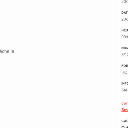
20/
DAT
20/
HEU
09:
NOM
échelle
5/1
FO
HO
INF
Sté
co
Sma
COÛ
Coû