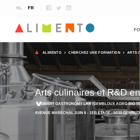
NL
FR
Ma
nav
FO
Fil
ALIMENTO
CHERCHEZ UNE FORMATION
ARTS 
d'Ariane
Arts culinaires et R&D en
SMART GASTRONOMY LAB (GEMBLOUX AGRO-BIO T
AVENUE MARÉCHAL JUIN 6 - 1ER ÉTAGE - 5030 GEMBLOUX 