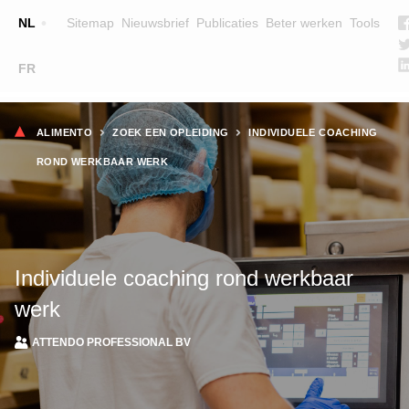
Top
NL
Sitemap
Nieuwsbrief
Publicaties
Beter werken
Tools
☰
FR
Main
OPLEIDINGEN
ZOEK EEN OPLEIDING
Kruimelpad
navigation
ALIMENTO
ZOEK EEN OPLEIDING
INDIVIDUELE COACHING
LESGEVERS
ROND WERKBAAR WERK
WIE ZIJN WE
TEAM
CONTACT
Individuele coaching rond werkbaar
werk
ATTENDO PROFESSIONAL BV