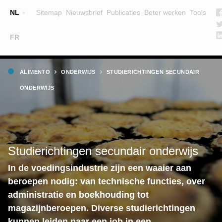
Top
NL
Sitemap
Nieuwsbrief
Publicaties
Beter werken
Tools
☰
FR
Main
OPLEIDINGEN
ZOEK EEN OPLEIDING
Kruimelpad
navigation
ALIMENTO
ONDERWIJS
STUDIERICHTINGEN SECUNDAIR
LESGEVERS
ONDERWIJS
WIE ZIJN WE
TEAM
CONTACT
Studierichtingen secundair onderwijs
In de voedingsindustrie zijn een waaier aan
beroepen nodig: van technische functies, over
administratie en boekhouding tot
magazijnberoepen. Diverse studierichtingen
kunnen leiden naar een job in een