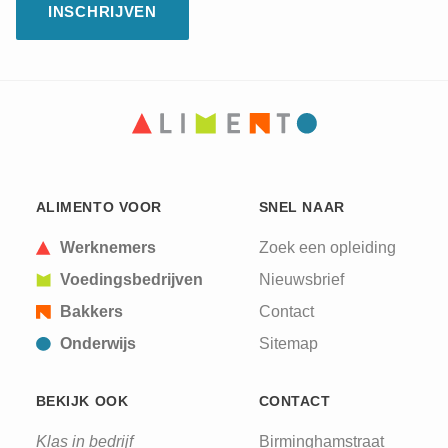
CAPTCHA
This question is for testing whether or not you are
ALIMENTO VOOR
SNEL NAAR
a human visitor and to prevent automated spam
submissions.
Werknemers
Zoek een opleiding
Voedingsbedrijven
Nieuwsbrief
Bakkers
Contact
Onderwijs
Sitemap
BEKIJK OOK
CONTACT
Klas in bedrijf
Birminghamstraat