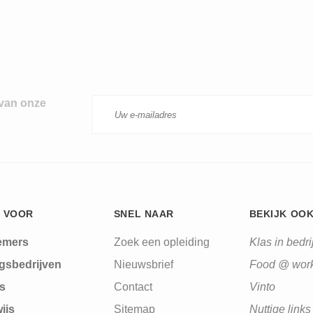
 van onze
 VOOR
SNEL NAAR
BEKIJK OO
emers
Zoek een opleiding
Klas in bedrij
gsbedrijven
Nieuwsbrief
Food @ wor
s
Contact
Vinto
ijs
Sitemap
Nuttige links