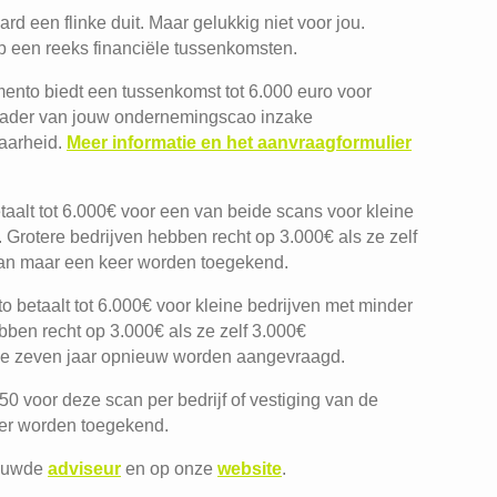
rd een flinke duit. Maar gelukkig niet voor jou.
p een reeks financiële tussenkomsten.
imento biedt een tussenkomst tot 6.000 euro voor
t kader van jouw ondernemingscao inzake
baarheid.
Meer informatie en het aanvraagformulier
etaalt tot 6.000€ voor een van beide scans voor kleine
Grotere bedrijven hebben recht op 3.000€ als ze zelf
kan maar een keer worden toegekend.
to betaalt tot 6.000€ voor kleine bedrijven met minder
ben recht op 3.000€ als ze zelf 3.000€
de zeven jaar opnieuw worden aangevraagd.
.250 voor deze scan per bedrijf of vestiging van de
er worden toegekend.
trouwde
adviseur
en op onze
website
.