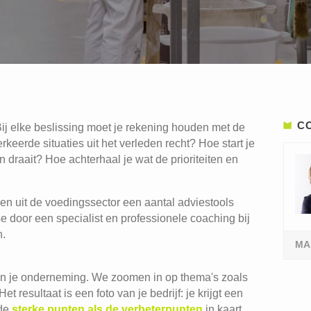
C
ij elke beslissing moet je rekening houden met de
keerde situaties uit het verleden recht? Hoe start je
draait? Hoe achterhaal je wat de prioriteiten en
ven uit de voedingssector een aantal adviestools
 door een specialist en professionele coaching bij
n.
MA
 in je onderneming. We zoomen in op thema's zoals
 resultaat is een foto van je bedrijf: je krijgt een
 de
sterke punten als de verbeterpunten
in kaart