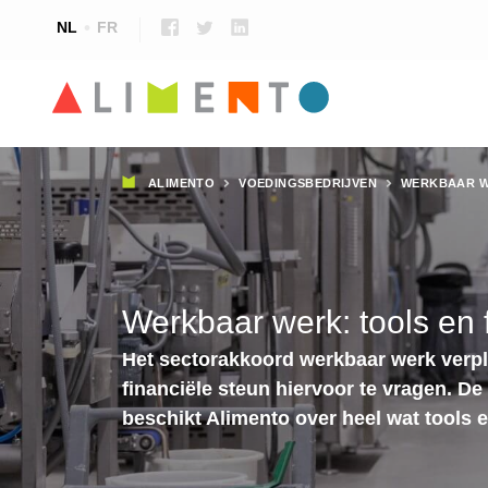
NL
FR
Kruimelpad
ALIMENTO
VOEDINGSBEDRIJVEN
WERKBAAR W
Werkbaar werk: tools en 
Het sectorakkoord werkbaar werk verpli
financiële steun hiervoor te vragen. De
beschikt Alimento over heel wat tools e