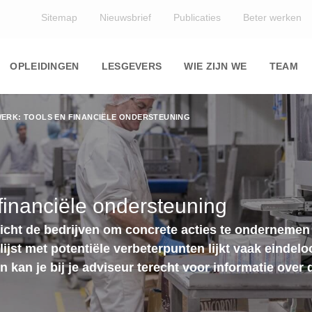
Top
Sitemap
Nieuwsbrief
Publicaties
Beter werken
Main
navigation
OPLEIDINGEN
LESGEVERS
WIE ZIJN WE
TEAM
ERK: TOOLS EN FINANCIËLE ONDERSTEUNING
financiële ondersteuning
cht de bedrijven om concrete acties te ondernemen e
 lijst met potentiële verbeterpunten lijkt vaak einde
n kan je bij je adviseur terecht voor informatie over