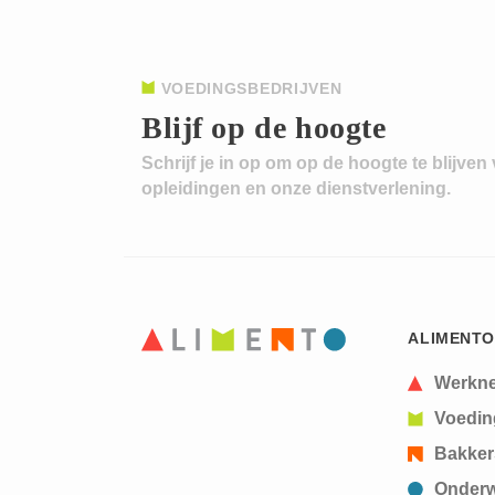
VOEDINGSBEDRIJVEN
Blijf op de hoogte
Schrijf je in op om op de hoogte te blijven
opleidingen en onze dienstverlening.
ALIMENTO
Werkn
Voedin
Bakker
Onderw