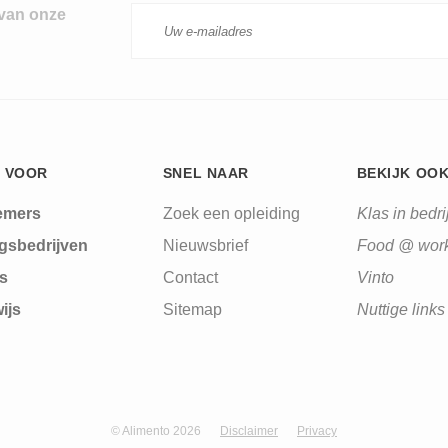
 van onze
 VOOR
SNEL NAAR
BEKIJK OO
emers
Zoek een opleiding
Klas in bedrij
gsbedrijven
Nieuwsbrief
Food @ wor
s
Contact
Vinto
ijs
Sitemap
Nuttige links
© Alimento 2026
Disclaimer
Privacy