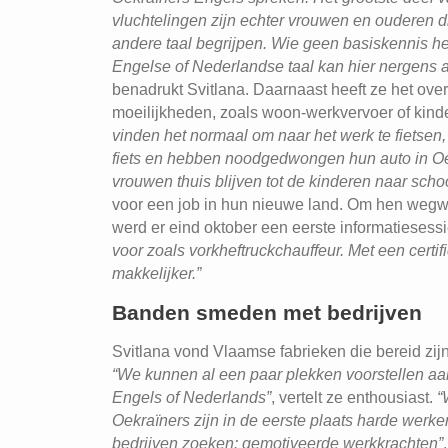
vluchtelingen zijn echter vrouwen en ouderen 
andere taal begrijpen. Wie geen basiskennis he
Engelse of Nederlandse taal kan hier nergens 
benadrukt Svitlana. Daarnaast heeft ze het over
moeilijkheden, zoals woon-werkvervoer of kin
vinden het normaal om naar het werk te fietsen
fiets en hebben noodgedwongen hun auto in Oekr
vrouwen thuis blijven tot de kinderen naar scho
voor een job in hun nieuwe land. Om hen wegw
werd er eind oktober een eerste informatiesess
voor zoals vorkheftruckchauffeur. Met een certi
makkelijker.”
Banden smeden met bedrijven
Svitlana vond Vlaamse fabrieken die bereid zij
“We kunnen al een paar plekken voorstellen aa
Engels of Nederlands”
, vertelt ze enthousiast.
“
Oekraïners zijn in de eerste plaats harde werke
bedrijven zoeken: gemotiveerde werkkrachten”