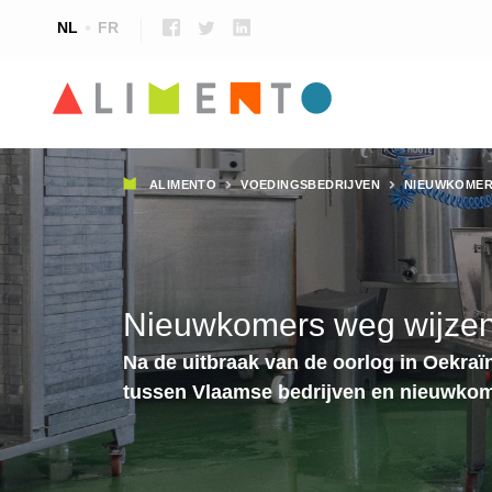
NL
FR
Kruimelpad
ALIMENTO
VOEDINGSBEDRIJVEN
NIEUWKOMER
Nieuwkomers weg wijzen
Na de uitbraak van de oorlog in Oekraï
tussen Vlaamse bedrijven en nieuwkom