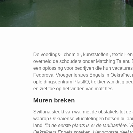
De voedings-, chemie-, kunststoffen-, textiel- 
overheid de schouders onder Matching Talent. Di
een oplossing voor bedrijven die hun vacatures
Fedorova. Vroeger lerares Engels in Oekraïne, n
opleidingscentrum PlastIQ, trekker van dit gloed
en ziel toe op het vinden van matches.
Muren breken
Svitlana steekt van wal met de obstakels tot de
waarop Oekraïense vluchtelingen botsen bij aa
land.
“In de eerste plaats is er de taalbarrière.
Oekraïners Engels spreken. Het grootste deel 