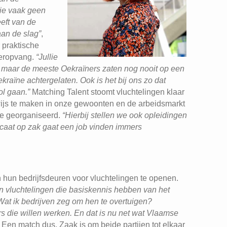
die vaak geen
eft van de
aan de slag”
,
 praktische
deropvang.
“Jullie
, maar de meeste Oekraïners zaten nog nooit op een
aïne achtergelaten. Ook is het bij ons zo dat
ol gaan.”
Matching Talent stoomt vluchtelingen klaar
ijs te maken in onze gewoonten en de arbeidsmarkt
ie georganiseerd.
“Hierbij stellen we ook opleidingen
ficaat op zak gaat een job vinden immers
n hun bedrijfsdeuren voor vluchtelingen te openen.
n vluchtelingen die basiskennis hebben van het
Wat ik bedrijven zeg om hen te overtuigen?
T
rs die willen werken. En dat is nu net wat Vlaamse
. Een match dus. Zaak is om beide partijen tot elkaar