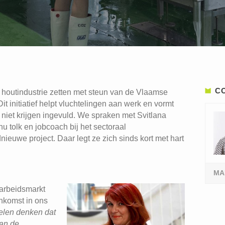
C
en houtindustrie zetten met steun van de Vlaamse
t initiatief helpt vluchtelingen aan werk en vormt
 niet krijgen ingevuld. We spraken met Svitlana
u tolk en jobcoach bij het sectoraal
nieuwe project. Daar legt ze zich sinds kort met hart
MA
 arbeidsmarkt
nkomst in ons
 Velen denken dat
van de