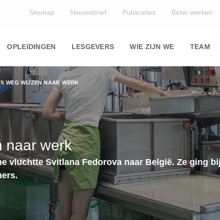
Top
Sitemap
Nieuwsbrief
Publicaties
Beter werken
Main
navigation
OPLEIDINGEN
LESGEVERS
WIE ZIJN WE
TEAM
S WEG WIJZEN NAAR WERK
 naar werk
ne vluchtte Svitlana Fedorova naar België. Ze ging b
ers.