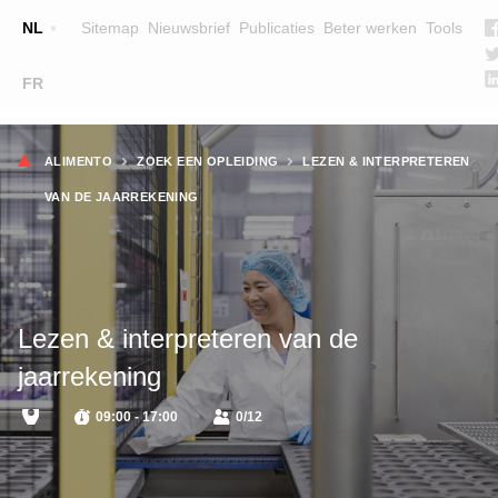
Top
NL
Sitemap
Nieuwsbrief
Publicaties
Beter werken
Tools
☰
FR
Main
OPLEIDINGEN
ZOEK EEN OPLEIDING
Kruimelpad
navigation
ALIMENTO
ZOEK EEN OPLEIDING
LEZEN & INTERPRETEREN
LESGEVERS
VAN DE JAARREKENING
WIE ZIJN WE
TEAM
CONTACT
Lezen & interpreteren van de
jaarrekening
09:00 - 17:00
0/12