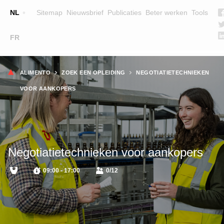
Top
NL
Sitemap
Nieuwsbrief
Publicaties
Beter werken
Tools
☰
FR
Main
OPLEIDINGEN
ZOEK EEN OPLEIDING
Kruimelpad
navigation
ALIMENTO
ZOEK EEN OPLEIDING
NEGOTIATIETECHNIEKEN
LESGEVERS
VOOR AANKOPERS
WIE ZIJN WE
TEAM
CONTACT
Negotiatietechnieken voor aankopers
09:00 - 17:00
0/12