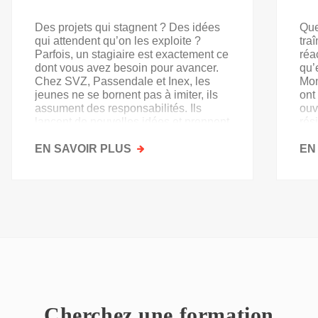
Des projets qui stagnent ? Des idées
Que
qui attendent qu’on les exploite ?
tra
Parfois, un stagiaire est exactement ce
réa
dont vous avez besoin pour avancer.
qu’
Chez SVZ, Passendale et Inex, les
Mon
jeunes ne se bornent pas à imiter, ils
ont
assument des responsabilités. Ils
ouv
lancent de nouvelles idées et prennent
rés
goût au secteur.
acq
EN SAVOIR PLUS
SUR
EN
PAS
QU'UN
SIMPLE
STAGE
D'OBSERVATION,
MAIS
UN
TREMPLIN
Cherchez une formation