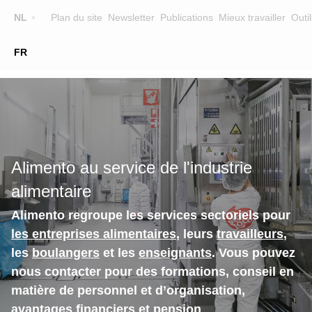
Top
NL
Plan du site
Newsletter
Publications
Mieux travailler
Outil
☰
FR
Main
FORMATION
CHERCHER UNE FORMATION
navigation
FORMATEURS
SUR ALIMENTO
Alimento au service de l'industrie
EQUIPE
alimentaire
CONTACT
Alimento regroupe les services sectoriels pour
les entreprises alimentaires
, leurs
travailleurs
,
les
boulangers
et les
enseignants
. Vous pouvez
nous contacter pour des formations, conseil en
matière de personnel et d’organisation,
avantages financiers et pension