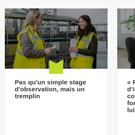
Pas qu'un simple stage
« 
d'observation, mais un
d’
tremplin
co
fo
lu