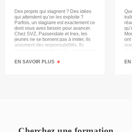
Des projets qui stagnent ? Des idées
Que
qui attendent qu’on les exploite ?
tra
Parfois, un stagiaire est exactement ce
réa
dont vous avez besoin pour avancer.
qu’
Chez SVZ, Passendale et Inex, les
Mon
jeunes ne se bornent pas à imiter, ils
ont
assument des responsabilités. Ils
ouv
lancent de nouvelles idées et prennent
rés
goût au secteur.
acq
EN SAVOIR PLUS
SUR
EN
PAS
QU'UN
SIMPLE
STAGE
D'OBSERVATION,
MAIS
UN
TREMPLIN
Cherchez une formation