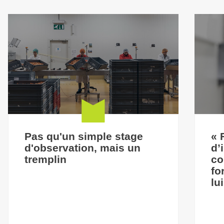
Pas qu'un simple stage
« 
d'observation, mais un
d’
tremplin
co
fo
lu