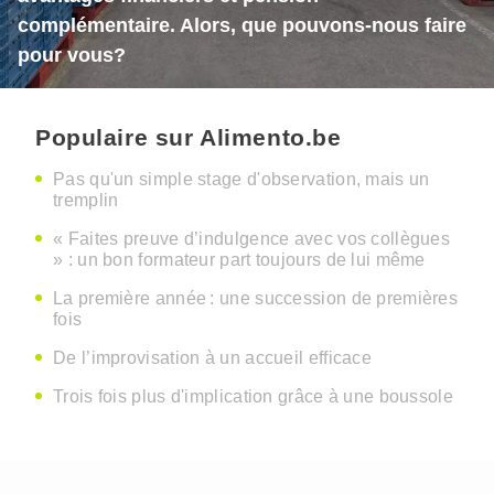
complémentaire. Alors, que pouvons-nous faire
pour vous?
Populaire sur Alimento.be
Pas qu'un simple stage d'observation, mais un
tremplin
« Faites preuve d’indulgence avec vos collègues
» : un bon formateur part toujours de lui même
La première année : une succession de premières
fois
De l’improvisation à un accueil efficace
Trois fois plus d'implication grâce à une boussole