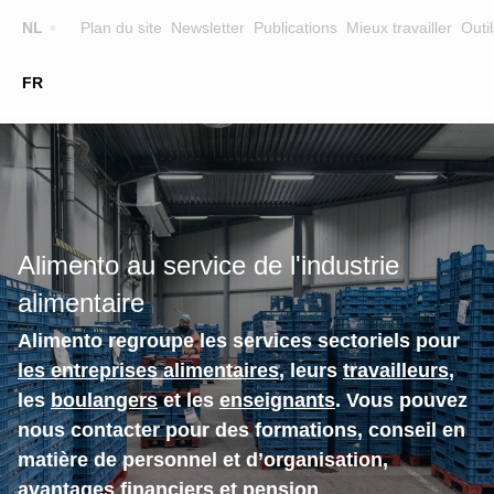
Top
NL
Plan du site
Newsletter
Publications
Mieux travailler
Outil
☰
FR
Main
FORMATION
CHERCHER UNE FORMATION
navigation
FORMATEURS
SUR ALIMENTO
Alimento au service de l'industrie
EQUIPE
alimentaire
CONTACT
Alimento regroupe les services sectoriels pour
les entreprises alimentaires
, leurs
travailleurs
,
les
boulangers
et les
enseignants
. Vous pouvez
nous contacter pour des formations, conseil en
matière de personnel et d’organisation,
avantages financiers et pension