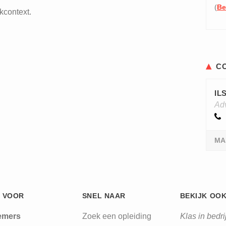
(
Be
kcontext.
C
IL
Ad
MAI
 VOOR
SNEL NAAR
BEKIJK OO
emers
Zoek een opleiding
Klas in bedrij