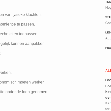
TIJ
Nog
n van fysieke klachten.
STA
Con
omie toe te passen.
LES
technieken toepassen.
ALE
ogelijk kunnen aanpakken.
PRA
.
ALE
werken.
LO
gonomisch moeten werken.
Loo
atie onder de loep genomen.
het
ge
Kan
ter