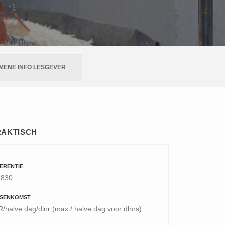
MENE INFO LESGEVER
RAKTISCH
ERENTIE
7830
SENKOMST
/halve dag/dlnr (max / halve dag voor dlnrs)