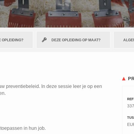
 OPLEIDING?
DEZE OPLEIDING OP MAAT?
ALGE
P
uw preventiebeleid. In deze sessie leer je op een
en.
REF
33
TUS
EUR
 toepassen in hun job.