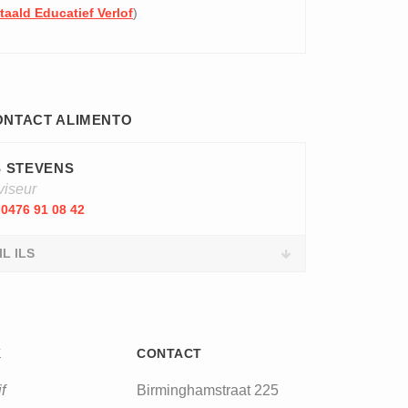
taald Educatief Verlof
)
ONTACT ALIMENTO
S STEVENS
viseur
0476 91 08 42
L ILS
K
CONTACT
f
Birminghamstraat 225