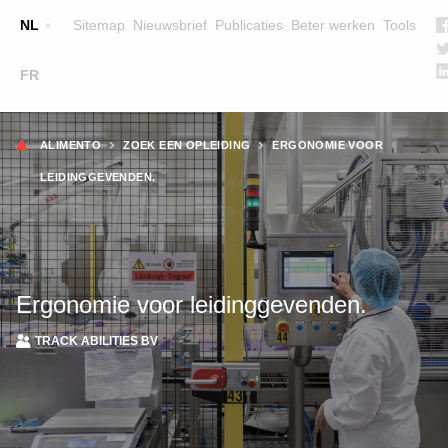
Top
NL
Sitemap
Nieuwsbrief
Publicaties
Beter werken
Tools
☰
FR
Main
OPLEIDINGEN
ZOEK EEN OPLEIDING
Kruimelpad
navigation
ALIMENTO
ZOEK EEN OPLEIDING
ERGONOMIE VOOR
LESGEVERS
LEIDINGGEVENDEN.
WIE ZIJN WE
TEAM
CONTACT
Ergonomie voor leidinggevenden.
TRACK ABILITIES BV