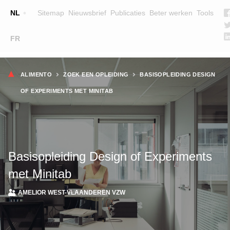
Top
NL
Sitemap
Nieuwsbrief
Publicaties
Beter werken
Tools
☰
FR
Main
OPLEIDINGEN
ZOEK EEN OPLEIDING
Kruimelpad
navigation
ALIMENTO
ZOEK EEN OPLEIDING
BASISOPLEIDING DESIGN
LESGEVERS
OF EXPERIMENTS MET MINITAB
WIE ZIJN WE
TEAM
CONTACT
Basisopleiding Design of Experiments
met Minitab
AMELIOR WEST-VLAANDEREN VZW